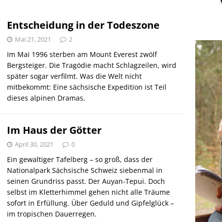
r Falschspieler
DRAUSSEN
Entscheidung in der Todeszone
Mai 21, 2021
2
Im Mai 1996 sterben am Mount Everest zwölf
Bergsteiger. Die Tragödie macht Schlagzeilen, wird
später sogar verfilmt. Was die Welt nicht
mitbekommt: Eine sächsische Expedition ist Teil
dieses alpinen Dramas.
Im Haus der Götter
April 30, 2021
0
Ein gewaltiger Tafelberg – so groß, dass der
Nationalpark Sächsische Schweiz siebenmal in
seinen Grundriss passt. Der Auyan-Tepui. Doch
selbst im Kletterhimmel gehen nicht alle Träume
sofort in Erfüllung. Über Geduld und Gipfelglück –
im tropischen Dauerregen.