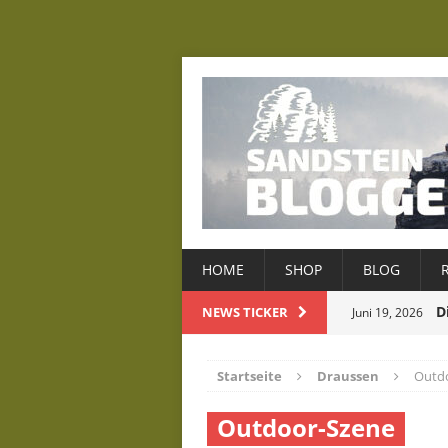
HOME
SHOP
BLOG
D
NEWS TICKER
Juni 19, 2026
D
Mai 22, 2026
Startseite
Draussen
Outd
Januar 8, 2026
Outdoor-Szene
Dezember 22, 2