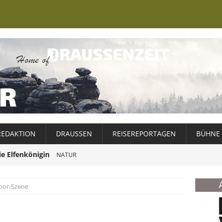
REDAKTION
DRAUSSEN
REISEREPORTAGEN
BÜHNE
ie Elfenkönigin
NATUR
er Ewiggestrige
NATUR
oor-Szene
Schweden – ein Wintermärchen
ABENTEUER
Weg zur Ruhe
025
NATUR