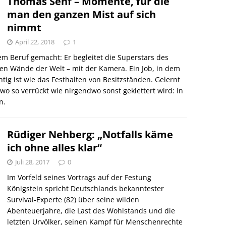
Thomas Senf – Momente, für die
man den ganzen Mist auf sich
nimmt
April 22, 2018
1
em Beruf gemacht: Er begleitet die Superstars des
ten Wände der Welt – mit der Kamera. Ein Job, in dem
ig ist wie das Festhalten von Besitzständen. Gelernt
wo so verrückt wie nirgendwo sonst geklettert wird: In
n.
Rüdiger Nehberg: „Notfalls käme
ich ohne alles klar“
Juli 28, 2017
0
Im Vorfeld seines Vortrags auf der Festung
Königstein spricht Deutschlands bekanntester
Survival-Experte (82) über seine wilden
Abenteuerjahre, die Last des Wohlstands und die
letzten Urvölker, seinen Kampf für Menschenrechte