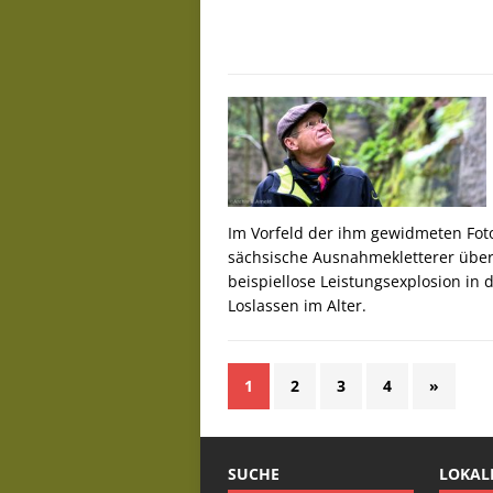
Im Vorfeld der ihm gewidmeten Foto
sächsische Ausnahmekletterer über 
beispiellose Leistungsexplosion in
Loslassen im Alter.
1
2
3
4
»
SUCHE
LOKAL