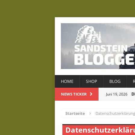
HOME
SHOP
BLOG
D
NEWS TICKER
Juni 19, 2026
D
Mai 22, 2026
Startseite
Datenschutzerklärun
Januar 8, 2026
Datenschutzerklär
Dezember 22, 2