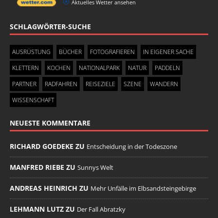
Aktuelles Wetter ansehen
SCHLAGWÖRTER-SUCHE
AUSRÜSTUNG
BÜCHER
FOTOGRAFIEREN
IN EIGENER SACHE
KLETTERN
KOCHEN
NATIONALPARK
NATUR
PADDELN
PARTNER
RADFAHREN
REISEZIELE
SZENE
WANDERN
WISSENSCHAFT
NEUESTE KOMMENTARE
RICHARD GOEDEKE ZU
Entscheidung in der Todeszone
MANFRED RIEBE ZU
Sunnys Welt
ANDREAS HEINRICH ZU
Mehr Unfälle im Elbsandsteingebirge
LEHMANN LUTZ ZU
Der Fall Abratzky