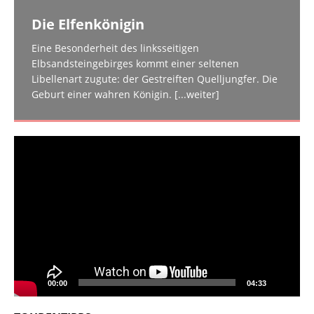
Die Elfenkönigin
Eine Besonderheit des linksseitigen
Elbsandsteingebirges kommt einer seltenen
Libellenart zugute: der Gestreiften Quelljungfer. Die
Geburt einer wahren Königin.
[...weiter]
Video-
Player
00:00
04:33