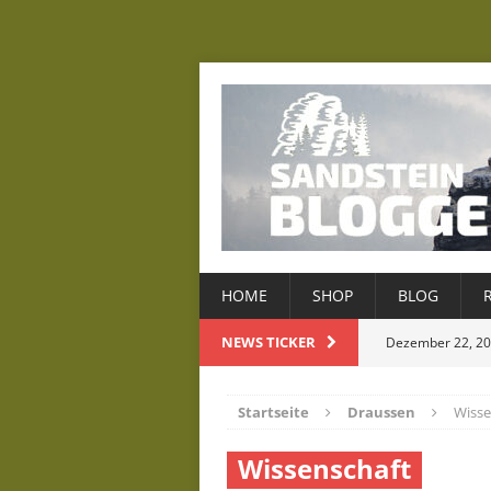
HOME
SHOP
BLOG
NEWS TICKER
Dezember 22, 2
De
Juli 23, 2026
Startseite
Draussen
Wisse
D
Juni 19, 2026
Wissenschaft
D
Mai 22, 2026