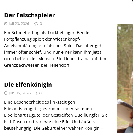
Schweden – ein Wintermärchen
ABENTEUER
Der Falschspieler
Juli 23, 2026
0
Ein Schmetterling als Trickbetrüger: Bei der
Fortpflanzung spielt der Wiesenknopf-
Ameisenbläuling ein falsches Spiel. Das aber geht
immer öfter schief. Und nur einer kann ihm jetzt
noch helfen: der Mensch. Ein Liebesdrama auf den
Grenzbachwiesen bei Hellendorf.
Die Elfenkönigin
Juni 19, 2026
0
Eine Besonderheit des linksseitigen
Elbsandsteingebirges kommt einer seltenen
Libellenart zugute: der Gestreiften Quelljungfer. Sie
ist hübsch und zart wie eine Elfe. Und äußerst
beutehungrig. Die Geburt einer wahren Königin –