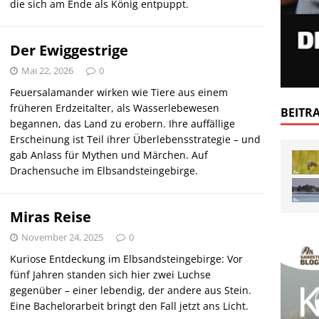
die sich am Ende als König entpuppt.
Der Ewiggestrige
Mai 22, 2026
0
Feuersalamander wirken wie Tiere aus einem
früheren Erdzeitalter, als Wasserlebewesen
BEITR
begannen, das Land zu erobern. Ihre auffällige
Erscheinung ist Teil ihrer Überlebensstrategie – und
gab Anlass für Mythen und Märchen. Auf
Drachensuche im Elbsandsteingebirge.
Miras Reise
November 24, 2025
0
Kuriose Entdeckung im Elbsandsteingebirge: Vor
fünf Jahren standen sich hier zwei Luchse
gegenüber – einer lebendig, der andere aus Stein.
Eine Bachelorarbeit bringt den Fall jetzt ans Licht.