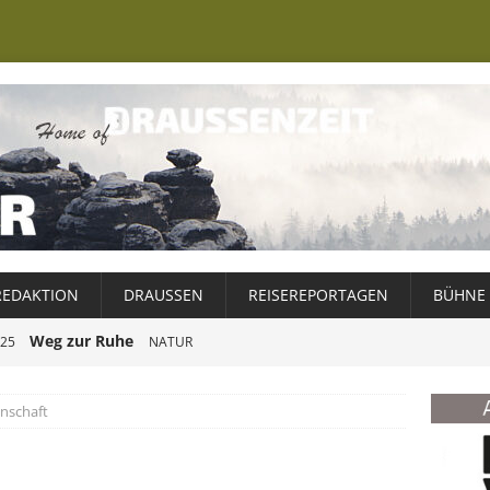
REDAKTION
DRAUSSEN
REISEREPORTAGEN
BÜHNE
Weg zur Ruhe
025
NATUR
r Falschspieler
DRAUSSEN
nschaft
ie Elfenkönigin
NATUR
er Ewiggestrige
NATUR