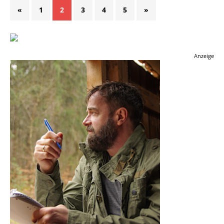
«
1
2
3
4
5
»
Anzeige