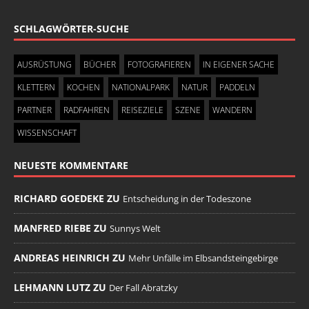
SCHLAGWÖRTER-SUCHE
AUSRÜSTUNG
BÜCHER
FOTOGRAFIEREN
IN EIGENER SACHE
KLETTERN
KOCHEN
NATIONALPARK
NATUR
PADDELN
PARTNER
RADFAHREN
REISEZIELE
SZENE
WANDERN
WISSENSCHAFT
NEUESTE KOMMENTARE
RICHARD GOEDEKE ZU
Entscheidung in der Todeszone
MANFRED RIEBE ZU
Sunnys Welt
ANDREAS HEINRICH ZU
Mehr Unfälle im Elbsandsteingebirge
LEHMANN LUTZ ZU
Der Fall Abratzky