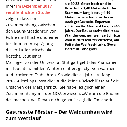
sie 60,33 Meter hoch und in
ihrer
im Dezember 2017
Brusthöhe 1,40 Meter dick. Der
veröffentlichten Studie
Stammumfang betrug 4,40
Meter. Inzwischen dürfte sie
zeigen, dass ein
noch größer sein. Experten
Zusammenhang zwischen
schätzen ihr Alter auf knapp 400
den Baum-Mastjahren von
Jahre. Der Baum steht direkt am
Wanderweg, nur wenige Schritte
Fichte und Buche und einer
vom Kirnitzschufer entfernt, am
bestimmten Ausprägung
Fuße der Wolfsschlucht. (Foto:
Hartmut Landgraf)
dieser Luftdruckschaukel
besteht. Laut Janet
Maringer von der Universität Stuttgart geht das Phänomen
mit feuchten, milden Wintern einher, gefolgt von warmen
und trockenen Frühjahren. So wie dieses Jahr – Anfang
2018. Allerdings lässt die Studie keine Rückschlüsse auf die
Ursachen des Mastjahrs zu. Sie habe lediglich einen
Zusammenhang mit der NOA erwiesen. „Warum die Bäume
das machen, weiß man nicht genau“, sagt die Forscherin.
Gestresste Förster – Der Waldumbau wird
zum Wettlauf