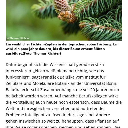
Ein weiblicher Fichten-Zapfen in der typischen, roten Färbung. Es
wird ein paar Jahre dauern, bis dieser Baum erneut Blüten
ausbildet.(Foto: Thomas Richter)
Dafür beginnt sich die Wissenschaft gerade erst zu
interessieren. „Noch weiß niemand richtig, wie das
funktioniert“, sagt František Baluška vom Institut für
Zelluläre und Molekulare Botanik an der Universität Bonn.
Baluška erforscht Zusammenhänge, die vor 20 Jahren noch
belächelt worden wären. Auf manche Berufskollegen wirkt
die Vorstellung auch heute noch esoterisch, dass Bäume die
Welt und ihresgleichen verstehen und auftretende
Probleme intelligent zu lösen in der Lage sind. Andere
gehen inzwischen so weit zu behaupten, dass Pflanzen auf
ihre Weise sogar sprechen, riechen und sehen können. „Sie