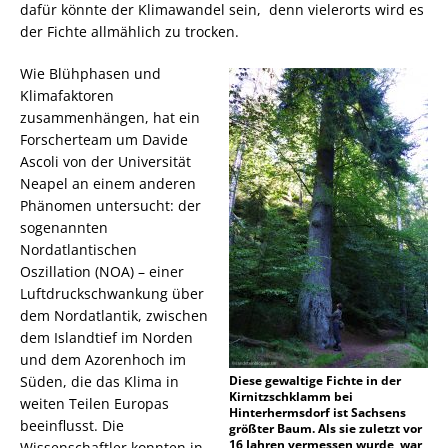
dafür könnte der Klimawandel sein, denn vielerorts wird es
der Fichte allmählich zu trocken.
Wie Blühphasen und
Klimafaktoren
zusammenhängen, hat ein
Forscherteam um Davide
Ascoli von der Universität
Neapel an einem anderen
Phänomen untersucht: der
sogenannten
Nordatlantischen
Oszillation (NOA) – einer
Luftdruckschwankung über
dem Nordatlantik, zwischen
dem Islandtief im Norden
und dem Azorenhoch im
Süden, die das Klima in
Diese gewaltige Fichte in der
Kirnitzschklamm bei
weiten Teilen Europas
Hinterhermsdorf ist Sachsens
beeinflusst. Die
größter Baum. Als sie zuletzt vor
16 Jahren vermessen wurde, war
Wissenschaftler konnten in