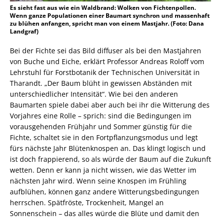
Es sieht fast aus wie ein Waldbrand: Wolken von Fichtenpollen.
Wenn ganze Populationen einer Baumart synchron und massenhaft
zu blühen anfangen, spricht man von einem Mastjahr. (Foto: Dana
Landgraf)
Bei der Fichte sei das Bild diffuser als bei den Mastjahren
von Buche und Eiche, erklärt Professor Andreas Roloff vom
Lehrstuhl für Forstbotanik der Technischen Universität in
Tharandt. „Der Baum blüht in gewissen Abständen mit
unterschiedlicher Intensität“. Wie bei den anderen
Baumarten spiele dabei aber auch bei ihr die Witterung des
Vorjahres eine Rolle – sprich: sind die Bedingungen im
vorausgehenden Frühjahr und Sommer günstig für die
Fichte, schaltet sie in den Fortpflanzungsmodus und legt
fürs nächste Jahr Blütenknospen an. Das klingt logisch und
ist doch frappierend, so als würde der Baum auf die Zukunft
wetten. Denn er kann ja nicht wissen, wie das Wetter im
nächsten Jahr wird. Wenn seine Knospen im Frühling
aufblühen, können ganz andere Witterungsbedingungen
herrschen. Spätfröste, Trockenheit, Mangel an
Sonnenschein – das alles würde die Blüte und damit den