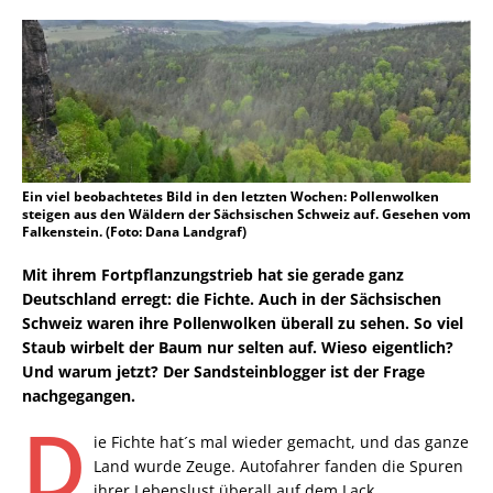
Ein viel beobachtetes Bild in den letzten Wochen: Pollenwolken
steigen aus den Wäldern der Sächsischen Schweiz auf. Gesehen vom
Falkenstein. (Foto: Dana Landgraf)
Mit ihrem Fortpflanzungstrieb hat sie gerade ganz
Deutschland erregt: die Fichte. Auch in der Sächsischen
Schweiz waren ihre Pollenwolken überall zu sehen. So viel
Staub wirbelt der Baum nur selten auf. Wieso eigentlich?
Und warum jetzt? Der Sandsteinblogger ist der Frage
nachgegangen.
D
ie Fichte hat´s mal wieder gemacht, und das ganze
Land wurde Zeuge. Autofahrer fanden die Spuren
ihrer Lebenslust überall auf dem Lack.