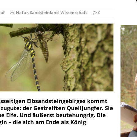
r Falschspieler
DRAUSSEN
raf
Natur
,
Sandsteinland
,
Wissenschaft
0
ksseitigen Elbsandsteingebirges kommt
 zugute: der Gestreiften Quelljungfer. Sie
ne Elfe. Und äußerst beutehungrig. Die
in – die sich am Ende als König