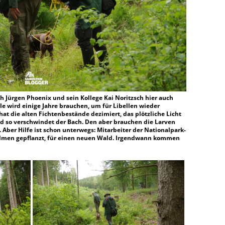
ch Jürgen Phoenix und sein Kollege Kai Noritzsch hier auch
e wird einige Jahre brauchen, um für Libellen wieder
at die alten Fichtenbestände dezimiert, das plötzliche Licht
und so verschwindet der Bach. Den aber brauchen die Larven
 Aber Hilfe ist schon unterwegs: Mitarbeiter der Nationalpark-
lmen gepflanzt, für einen neuen Wald. Irgendwann kommen