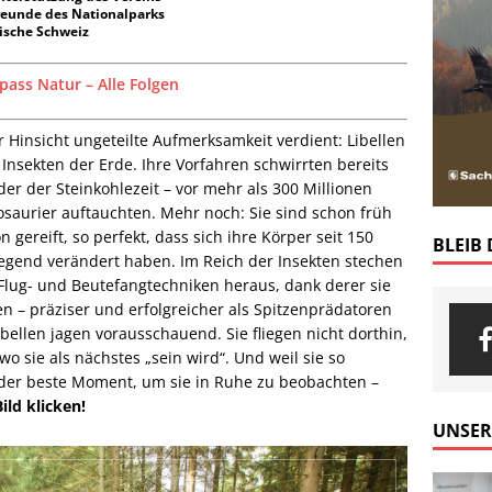
reunde des Nationalparks
ische Schweiz
ass Natur – Alle Folgen
r Hinsicht ungeteilte Aufmerksamkeit verdient: Libellen
Insekten der Erde. Ihre Vorfahren schwirrten bereits
 der Steinkohlezeit – vor mehr als 300 Millionen
osaurier auftauchten. Mehr noch: Sie sind schon früh
 gereift, so perfekt, dass sich ihre Körper seit 150
BLEIB
egend verändert haben. Im Reich der Insekten stechen
 Flug- und Beutefangtechniken heraus, dank derer sie
n – präziser und erfolgreicher als Spitzenprädatoren
bellen jagen vorausschauend. Sie fliegen nicht dorthin,
wo sie als nächstes „sein wird“. Und weil sie so
 der beste Moment, um sie in Ruhe zu beobachten –
ild klicken!
UNSER