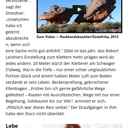
verbissener“,
sagt der
Dresdner.
„Inzwischen
habe ich
gelernt
Zum Video — Rocklandsboulder/Südafrika, 2012
abzubreche
n, wenn sich
eine Sache nicht gut anfühlt.“ 2004 ist das Jahr, das Robert
Leistners Einstellung zum Klettern mehr prägen wird als
jedes andere. 20 Meter stürzt der Kletterer am Schwager
(Talweg, IXa) in die Tiefe – nur einer schier unglaublichen
Portion Glück und einem halben Meter Luft zum Boden
verdankt er sein Leben. Beckenprellung, gebrochener
Ellenbogen. „Früher bin ich gerne gefährliche Wege
geklettert – Routen mit Ausrufezeichen, Wege mit nur einer
Begehung, Solotouren bis zur VIIIc“, erinnert er sich.
„Plötzlich war dieser Reiz vorbei.“ Der Draufgänger in ihm
habe den Sturz nicht überlebt.
Lebe