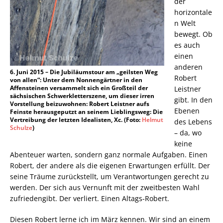
der
horizontale
n Welt
bewegt. Ob
es auch
einen
anderen
6. Juni 2015 – Die Jubiläumstour am „geilsten Weg
Robert
von allen“: Unter dem Nonnengärtner in den
Affensteinen versammelt sich ein Großteil der
Leistner
sächsischen Schwerkletterszene, um dieser irren
gibt. In den
Vorstellung beizuwohnen: Robert Leistner aufs
Ebenen
Feinste herausgeputzt an seinem Lieblingsweg: Die
Vertreibung der letzten Idealisten, Xc. (Foto:
Helmut
des Lebens
Schulze
)
– da, wo
keine
Abenteuer warten, sondern ganz normale Aufgaben. Einen
Robert, der andere als die eigenen Erwartungen erfüllt. Der
seine Träume zurückstellt, um Verantwortungen gerecht zu
werden. Der sich aus Vernunft mit der zweitbesten Wahl
zufriedengibt. Der verliert. Einen Altags-Robert.
Diesen Robert lerne ich im März kennen. Wir sind an einem