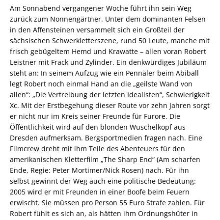
Am Sonnabend vergangener Woche führt ihn sein Weg
zurück zum Nonnengärtner. Unter dem dominanten Felsen
in den Affensteinen versammelt sich ein Großteil der
sächsischen Schwerkletterszene, rund 50 Leute, manche mit
frisch gebügeltem Hemd und Krawatte – allen voran Robert
Leistner mit Frack und Zylinder. Ein denkwürdiges Jubiläum
steht an: In seinem Aufzug wie ein Pennäler beim Abiball
legt Robert noch einmal Hand an die „geilste Wand von
allen“: „Die Vertreibung der letzten Idealisten“, Schwierigkeit
Xc. Mit der Erstbegehung dieser Route vor zehn Jahren sorgt
er nicht nur im Kreis seiner Freunde für Furore. Die
Öffentlichkeit wird auf den blonden Wuschelkopf aus
Dresden aufmerksam. Bergsportmedien fragen nach. Eine
Filmcrew dreht mit ihm Teile des Abenteuers für den
amerikanischen Kletterfilm „The Sharp End“ (Am scharfen
Ende, Regie: Peter Mortimer/Nick Rosen) nach. Für ihn
selbst gewinnt der Weg auch eine politische Bedeutung:
2005 wird er mit Freunden in einer Boofe beim Feuern
erwischt. Sie müssen pro Person 55 Euro Strafe zahlen. Für
Robert fühlt es sich an, als hätten ihm Ordnungshüter in