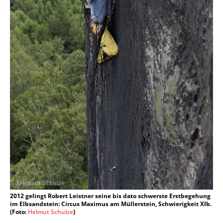
2012 gelingt Robert Leistner seine bis dato schwerste Erstbegehung
im Elbsandstein: Circus Maximus am Müllerstein, Schwierigkeit XIb.
(Foto:
Helmut Schulze
)