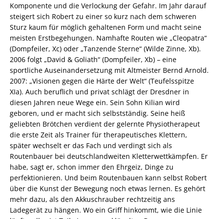
Komponente und die Verlockung der Gefahr. Im Jahr darauf
steigert sich Robert zu einer so kurz nach dem schweren
Sturz kaum für möglich gehaltenen Form und macht seine
meisten Erstbegehungen. Namhafte Routen wie „Cleopatra“
(Dompfeiler, Xc) oder „Tanzende Sterne“ (Wilde Zinne, Xb).
2006 folgt „David & Goliath“ (Dompfeiler, Xb) – eine
sportliche Auseinandersetzung mit Altmeister Bernd Arnold.
2007: „Visionen gegen die Härte der Welt“ (Teufelsspitze
XIa). Auch beruflich und privat schlägt der Dresdner in
diesen Jahren neue Wege ein. Sein Sohn Kilian wird
geboren, und er macht sich selbstständig. Seine heiß
geliebten Brötchen verdient der gelernte Physiotherapeut
die erste Zeit als Trainer für therapeutisches Klettern,
später wechselt er das Fach und verdingt sich als
Routenbauer bei deutschlandweiten Kletterwettkämpfen. Er
habe, sagt er, schon immer den Ehrgeiz, Dinge zu
perfektionieren. Und beim Routenbauen kann selbst Robert
über die Kunst der Bewegung noch etwas lernen. Es gehört
mehr dazu, als den Akkuschrauber rechtzeitig ans
Ladegerät zu hängen. Wo ein Griff hinkommt, wie die Linie