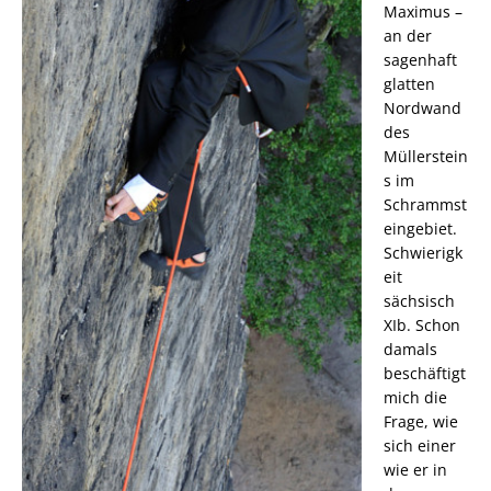
Maximus –
an der
sagenhaft
glatten
Nordwand
des
Müllerstein
s im
Schrammst
eingebiet.
Schwierigk
eit
sächsisch
XIb. Schon
damals
beschäftigt
mich die
Frage, wie
sich einer
wie er in