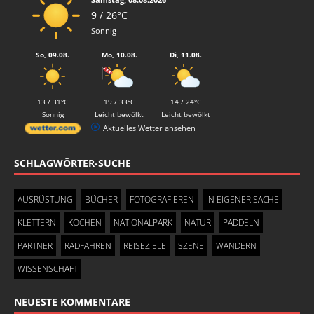
9 / 26°C
Sonnig
So, 09.08.
Mo, 10.08.
Di, 11.08.
13 / 31°C
19 / 33°C
14 / 24°C
Sonnig
Leicht bewölkt
Leicht bewölkt
Aktuelles Wetter ansehen
SCHLAGWÖRTER-SUCHE
AUSRÜSTUNG
BÜCHER
FOTOGRAFIEREN
IN EIGENER SACHE
KLETTERN
KOCHEN
NATIONALPARK
NATUR
PADDELN
PARTNER
RADFAHREN
REISEZIELE
SZENE
WANDERN
WISSENSCHAFT
NEUESTE KOMMENTARE