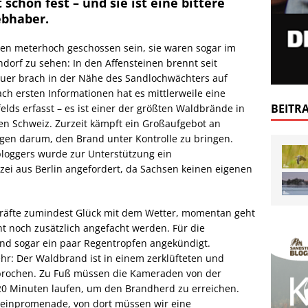
schon fest – und sie ist eine bittere
ebhaber.
en meterhoch geschossen sein, sie waren sogar im
hdorf zu sehen: In den Affensteinen brennt seit
uer brach in der Nähe des Sandlochwächters auf
ch ersten Informationen hat es mittlerweile eine
BEITR
elds erfasst – es ist einer der größten Waldbrände in
hen Schweiz. Zurzeit kämpft ein Großaufgebot an
en darum, den Brand unter Kontrolle zu bringen.
loggers wurde zur Unterstützung ein
ei aus Berlin angefordert, da Sachsen keinen eigenen
zkräfte zumindest Glück mit dem Wetter, momentan geht
t noch zusätzlich angefacht werden. Für die
d sogar ein paar Regentropfen angekündigt.
hr: Der Waldbrand ist in einem zerklüfteten und
brochen. Zu Fuß müssen die Kameraden von der
0 Minuten laufen, um den Brandherd zu erreichen.
teinpromenade, von dort müssen wir eine