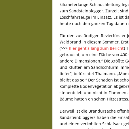
kilometerlange Schlauchleitung leg
zum Sandsteinblogger. Zurzeit sind
Löschfahrzeuge im Einsatz. Es ist
heute noch den ganzen Tag dauern
Für den zuständigen Revierförster 
Waldbrand in diesem Sommer. Erst i
(>>>
hier geht’s lang zum Bericht
) 
gebraucht, um eine Fläche von 400
andere Dimensionen.“ Die größte G
und Klüften am Sandlochturm immer 
tiefer“, befürchtet Thalmann. „Mom
bleibt das so.“ Der Schaden ist sch
komplette Bodenvegetation abgebra
stehenblieb und nicht in Flammen a
Bäume hatten eh schon Hitzestress.
Derweil ist die Brandursache offen
Sandsteinbloggers haben die Einsatz
und einen verkohlten Schlafsack ge