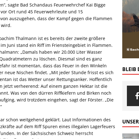
en“, sagte Bad Schandaus Feuerwehrchef Kai Bigge
 vor Ort rund 45 Feuerwehrleute und 15
 davon auszugehen, dass der Kampf gegen die Flammen
 wird.
Joachim Thalmann ist es bereits der zweite größere
m Juni stand ein Riff im Friensteingebiet in Flammen.
Thalmann: „Damals haben wir 20.000 Liter Wasser
 Quadratmetern zu löschen. Diesmal sind es ganz
efahr ist momentan, dass das Feuer in den Winkeln
BLEIB
neue Nischen findet. „Mit jeder Stunde frisst es sich
entan ist das Wetter unser Rettungsanker. Hoffentlich
on jetzt verheerend: Auf einem ganzen Hektar ist die
nnt. Was von den dürren Riffkiefern und Birken noch
ufging, wird trotzdem eingehen, sagt der Förster. „Die
“
bar schon weitgehend geklärt. Laut Informationen des
UNSER
kräfte auf dem Riff Spuren eines illegalen Lagerfeuers
funden. In der Sächsischen Schweiz herrscht