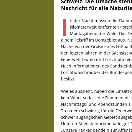
Schweiz. Die Ursache steht 
Nachricht für alle Naturli
I
n der Nacht müssen die Flamm
kilometerweit entfernten Porsc
Montagabend der Wald. Das Fe
einem Felsriff im Domgebiet aus. Na
Fläche von der Größe eines Fußballf
den letzten Jahren in der Sächsisc
Feuerwehrleuten und Löschfahrzeug
Nach Informationen des Sandsteinb
Löschhubschrauber der Bundespoliz
besitzt.
Wie es aussieht, haben die Einsat
kein Wind, sodass die Flammen nich
Nachmittags- und Abendstunden sin
Trotzdem schwierig für die Feuerwe
schwer zugänglichen Gebiet ausge
Unteren Affensteinpromenade gut 2
„Unsere Tanker pendeln zur Affens