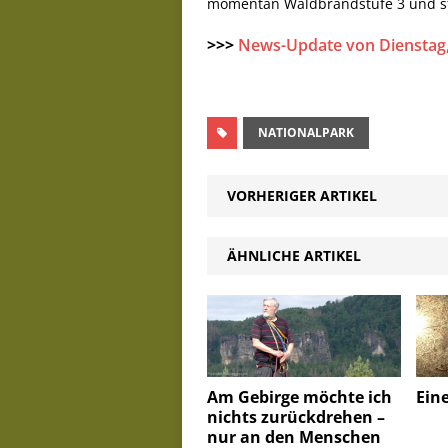
momentan Waldbrandstufe 3 und str
>>>
News-Update von Dienstag,
NATIONALPARK
VORHERIGER ARTIKEL
ÄHNLICHE ARTIKEL
Ein
Am Gebirge möchte ich
nichts zurückdrehen –
nur an den Menschen