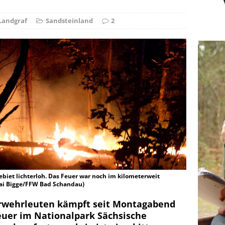
r Falschspieler
DRAUSSEN
Landgraf
Sandsteinland
2
biet lichterloh. Das Feuer war noch im kilometerweit
 Kai Bigge/FFW Bad Schandau)
rwehrleuten kämpft seit Montagabend
euer im Nationalpark Sächsische