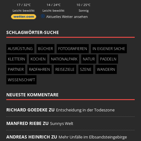
17 / 32°C
14 / 24°C
10 / 25°C
Leicht bewölkt
Leicht bewölkt
Sonnig
Aktuelles Wetter ansehen
SCHLAGWÖRTER-SUCHE
AUSRÜSTUNG
BÜCHER
FOTOGRAFIEREN
IN EIGENER SACHE
KLETTERN
KOCHEN
NATIONALPARK
NATUR
PADDELN
PARTNER
RADFAHREN
REISEZIELE
SZENE
WANDERN
WISSENSCHAFT
NEUESTE KOMMENTARE
RICHARD GOEDEKE ZU
Entscheidung in der Todeszone
MANFRED RIEBE ZU
Sunnys Welt
ANDREAS HEINRICH ZU
Mehr Unfälle im Elbsandsteingebirge