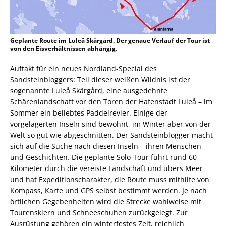
Geplante Route im Luleå Skärgård. Der genaue Verlauf der Tour ist
von den Eisverhältnissen abhängig.
Auftakt für ein neues Nordland-Special des
Sandsteinbloggers: Teil dieser weißen Wildnis ist der
sogenannte Luleå Skärgård, eine ausgedehnte
Schärenlandschaft vor den Toren der Hafenstadt Luleå – im
Sommer ein beliebtes Paddelrevier. Einige der
vorgelagerten Inseln sind bewohnt, im Winter aber von der
Welt so gut wie abgeschnitten. Der Sandsteinblogger macht
sich auf die Suche nach diesen Inseln – ihren Menschen
und Geschichten. Die geplante Solo-Tour führt rund 60
Kilometer durch die vereiste Landschaft und übers Meer
und hat Expeditionscharakter, die Route muss mithilfe von
Kompass, Karte und GPS selbst bestimmt werden. Je nach
örtlichen Gegebenheiten wird die Strecke wahlweise mit
Tourenskiern und Schneeschuhen zurückgelegt. Zur
Ausrüstung gehören ein winterfestes Zelt, reichlich