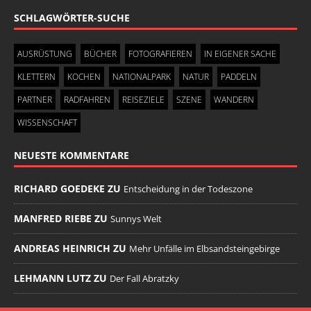
SCHLAGWÖRTER-SUCHE
AUSRÜSTUNG
BÜCHER
FOTOGRAFIEREN
IN EIGENER SACHE
KLETTERN
KOCHEN
NATIONALPARK
NATUR
PADDELN
PARTNER
RADFAHREN
REISEZIELE
SZENE
WANDERN
WISSENSCHAFT
NEUESTE KOMMENTARE
RICHARD GOEDEKE ZU
Entscheidung in der Todeszone
MANFRED RIEBE ZU
Sunnys Welt
ANDREAS HEINRICH ZU
Mehr Unfälle im Elbsandsteingebirge
LEHMANN LUTZ ZU
Der Fall Abratzky