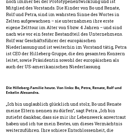
noch immer bei der Prototypenentwicklung und ist
Mitglied des Vorstands. Die Kinder von Bo und Renate,
Rolf und Petra, sind im wahrsten Sinne des Wortes in
Zelten aufgewachsen – sie unternahmen ihre erste
eigene Zelttour im Alter von 5 bzw. 4 Jahren – und sind
nach wie vor ein fester Bestandteil des Unternehmens.
Rolf war Geschäftsführer der europäischen
Niederlassung und ist weiterhin im Vorstand tätig, Petra
ist CEO der Hilleberg-Gruppe, die den gesamten Konzern
leitet, sowie Präsidentin sowohl der europäischen als
auch der US-amerikanischen Niederlassung.
Die Hilleberg-Familie heute. Von links: Bo, Petra, Renate, Rolf und
Enkelin Alexandra.
„Ich bin unglaublich glücklich und stolz, Bo und Renate
meine Eltern nennen zu dürfen“, sagt Petra. „Ich bin
zutiefst dankbar, dass sie mir ihr Lebenswerk anvertraut
haben und ich tue mein Bestes, um dieses Vermächtnis
weiterzuführen. Ihre schiere Entschlossenheit, die