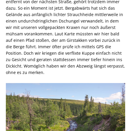
Erst allmählich wird mir klar, in welcher Lage wir uns
befinden. Wir haben nur zwei Flaschen Trinkwasser im
Gepäck. Noch ahnen wir nicht, dass die Bäche weiter oben
im Gebirge in diesem Sommer komplett ausgetrocknet sind
– und wir mit unseren Reserven deshalb ganze anderthalb
Tage hinkommen müssen. Vorerst kämpfen wir uns weiter
schweißtreibend Meter für Meter durch den Busch. Und
unsere Wasservorräte gehen zügig zur Neige.
Wildnis. Das klingt wie eine Phrase. In der Abenteuer- und
Tourismusbranche ist das Wort längst zum Synonym für
jedes urig-grüne Stück Restlandschaft geworden. Es gibt die
Wildnis vermeintlich an der Müritz noch genauso wie im
Allgäu, in Südfrankreich oder Montenegro. In nahezu jedem
wirtschaftlich lukrativen Winkel der Welt. Heute führen
zumeist bequeme, gut ausgebaute Wege hinein und hinaus
– und zwischendurch gerne auch mal an einer Gasthaustür
vorbei. Bis man ihr tatsächlich begegnet und merkt, was sie