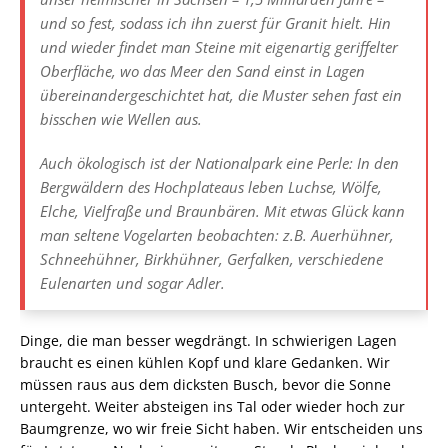
Zwei Stunden später – die Sonne berührt schon den
Horizont – schlagen wir schließlich am Rand eines
Geröllfelds im Sattel zwischen dem Girstakken und seinem
namenlosen Nachbarn unser Zelt auf. Wir sind am Ende
unserer Kräfte und trollen uns alsbald in die Schlafsäcke.
Wasser haben wir keins gefunden. Zum Abendbrot gibt´s
zwei Handvoll trockenes Müsli und den letzten Schluck aus
einer der beiden Trinkflaschen. Für den nächsten Tag