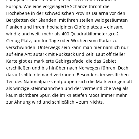
Europa. Wie eine vorgelagerte Schanze thront die
Hochebene in der schwedischen Provinz Dalarna vor den
Bergketten der Skanden, mit ihren steilen waldgesäumten
Flanken und ihrem hochalpinen Gipfelplateau – einsam,
windig und weit, mehr als 400 Quadratkilometer groß.
Genug Platz, um für Tage oder Wochen vom Radar zu
verschwinden. Unterwegs sein kann man hier nämlich nur
auf eine Art: autark mit Rucksack und Zelt. Laut offizieller
Karte gibt es markierte Gebirgspfade, die das Gebiet
erschließen und bis hinüber nach Norwegen führen. Doch
darauf sollte niemand vertrauen. Besonders im westlichen
Teil des Nationalparks entpuppen sich die Markierungen oft
als winzige Steinmännchen und der vermeintliche Weg als
kaum sichtbare Spur, die im knietiefen Moos immer mehr
zur Ahnung wird und schließlich – zum Nichts.
Wir kennen das. Solche Abenteuer sind nichts Neues mehr