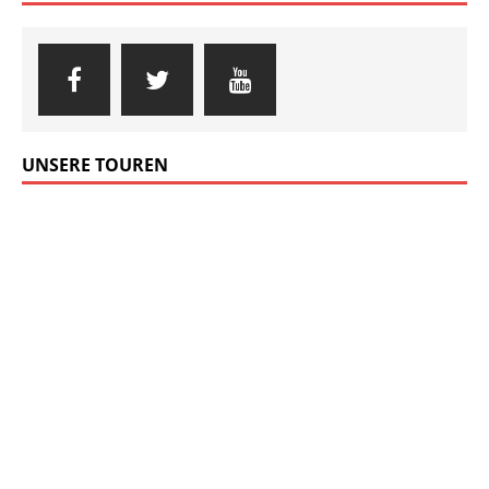
ANDREAS HEINRICH ZU
Mehr Unfälle im Elbsandsteingebirge
LEHMANN LUTZ ZU
Der Fall Abratzky
MENU
Copyright © 2014 - 2026 Sandsteinblogger.de | Alle Rechte
vorbehalten | Powered by WordPress