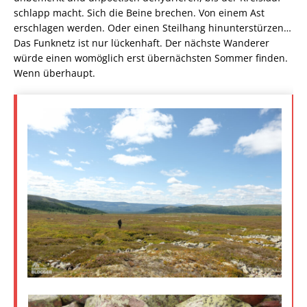
die in unvorstellbar langer Zeit mit der Plattendrift von
der Südhalbkugel bis nach Skandinavien gelangt ist. Ihr
Sandstein ist um ein Vielfaches älter und härter als
unser heimischer in Sachsen – 1,5 Milliarden Jahre –
und so fest, sodass ich ihn zuerst für Granit hielt. Hin
und wieder findet man Steine mit eigenartig geriffelter
Oberfläche, wo das Meer den Sand einst in Lagen
übereinandergeschichtet hat, die Muster sehen fast ein
bisschen wie Wellen aus.
Auch ökologisch ist der Nationalpark eine Perle: In den
Bergwäldern des Hochplateaus leben Luchse, Wölfe,
Elche, Vielfraße und Braunbären. Mit etwas Glück kann
man seltene Vogelarten beobachten: z.B. Auerhühner,
Schneehühner, Birkhühner, Gerfalken, verschiedene
Eulenarten und sogar Adler.
Dinge, die man besser wegdrängt. In schwierigen Lagen
braucht es einen kühlen Kopf und klare Gedanken. Wir