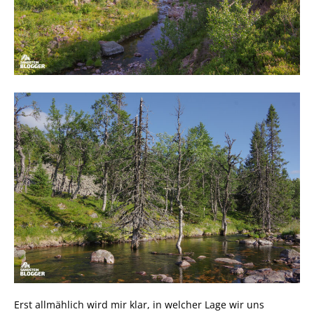
bedeutet: Gefahr!
Man könnte in so einer Gegend zum Beispiel völlig
unbemerkt und unpoetisch dehydrieren, bis der Kreislauf
schlapp macht. Sich die Beine brechen. Von einem Ast
erschlagen werden. Oder einen Steilhang hinunterstürzen…
Das Funknetz ist nur lückenhaft. Der nächste Wanderer
würde einen womöglich erst übernächsten Sommer finden.
Wenn überhaupt.