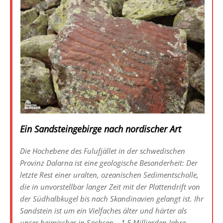
müssen raus aus dem dicksten Busch, bevor die Sonne
untergeht. Weiter absteigen ins Tal oder wieder hoch zur
Baumgrenze, wo wir freie Sicht haben. Wir entscheiden uns
für Letzteres. Nach einer weiteren Stunde Plackerei durch
Kraut und Rüben treffen wir im Dickicht unversehens auf
eine alte Jeep-Spur, die bergan ins Gebirge führt. Wir atmen
auf: Die Welt hat uns wieder. Doch die Erleichterung über
den bequemeren Weg währt nur kurz. Schon nach wenigen
Hundert Metern endet die Fahrspur abrupt vor einem
zerschlissenen Holzschild. Darauf ist in blassblauer Farbe
ein Wort zu lesen: Girstakken. Und ein Smiley. Auch das
kann einem passieren. Statt des gesuchten Trails nach
Norden haben wir einen Wegweiser zum Gipfel der
unbedeutenden Bergkuppe gefunden. Und irgendein
Witzbold musste dem Brett sogar noch ein Lächeln ins
Gesicht malen. Über norwegischen Humor weiß ich, ehrlich
gesagt, sehr wenig. Hier ist er nicht nach unserem
Geschmack!