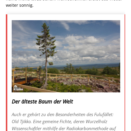
VORHERIGER ARTIKEL
NÄCHSTER ARTIKEL
ÄHNLICHE ARTIKEL
John Muir: Nationalparks sind Orte zur
Freude der Welt
Mai 25, 2022
Schweden – ein Wintermärchen
Januar 8, 2026
Waldbaden am Gleitmannshorn
Februar 7, 2020
HINTERLASSE JETZT EINEN KOMMENTAR