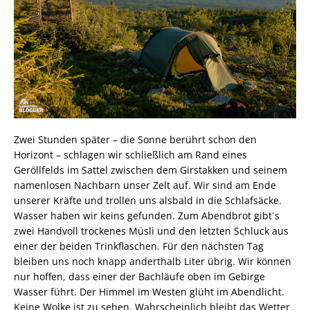
Auch er gehört zu den Besonderheiten des Fulufället:
Old Tjikko. Eine gemeine Fichte, deren Wurzelholz
Wissenschaftler mithilfe der Radiokarbonmethode auf
ein Alter von 9550 Jahren datiert haben. Damit wäre Old
Tjikko der älteste lebende Einzelbaum der Welt. Es
handelt sich hier allerdings um einen Klon-Baum. Uralt
ist nur die Wurzel, die über Jahrtausende hinweg immer
wieder neu ausgetrieben hat. Das Alter des derzeitigen
Stamms wird hingegen „nur“ auf 600 Jahre geschätzt.
Anfangs als biologische Rarität geheim gehalten, ist der
Baum mittlerweile zu einer Touristenattraktion
geworden, sodass ihn die Nationalparkverwaltung
eingezäunt und zu seinem Schutz eine Plattform
errichtet hat.
REISEZIELE
WANDERN