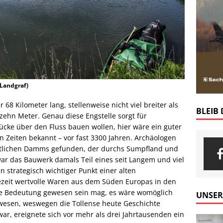
 Landgraf)
r 68 Kilometer lang, stellenweise nicht viel breiter als
BLEIB
t zehn Meter. Genau diese Engstelle sorgt für
cke über den Fluss bauen wollen, hier wäre ein guter
en Zeiten bekannt – vor fast 3300 Jahren. Archäologen
nstlichen Damms gefunden, der durchs Sumpfland und
ar das Bauwerk damals Teil eines seit Langem und viel
n strategisch wichtiger Punkt einer alten
ezeit wertvolle Waren aus dem Süden Europas in den
e Bedeutung gewesen sein mag, es wäre womöglich
UNSER
ewesen, weswegen die Tollense heute Geschichte
ar, ereignete sich vor mehr als drei Jahrtausenden ein