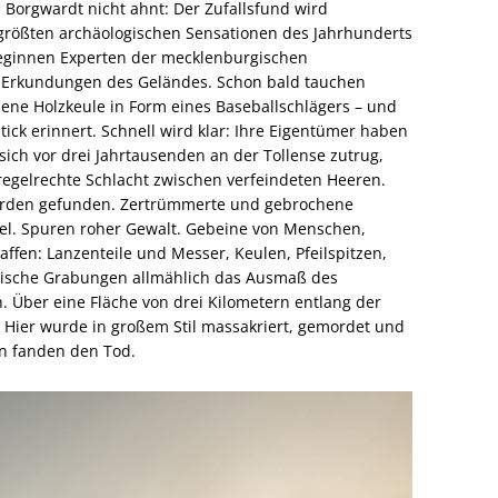
as Borgwardt nicht ahnt: Der Zufallsfund wird
größten archäologischen Sensationen des Jahrhunderts
 beginnen Experten der mecklenburgischen
Erkundungen des Geländes. Schon bald tauchen
hene Holzkeule in Form eines Baseballschlägers – und
tick erinnert. Schnell wird klar: Ihre Eigentümer haben
sich vor drei Jahrtausenden an der Tollense zutrug,
 regelrechte Schlacht zwischen verfeindeten Heeren.
den gefunden. Zertrümmerte und gebrochene
el. Spuren roher Gewalt. Gebeine von Menschen,
ffen: Lanzenteile und Messer, Keulen, Pfeilspitzen,
tische Grabungen allmählich das Ausmaß des
 Über eine Fläche von drei Kilometern entlang der
. Hier wurde in großem Stil massakriert, gemordet und
n fanden den Tod.