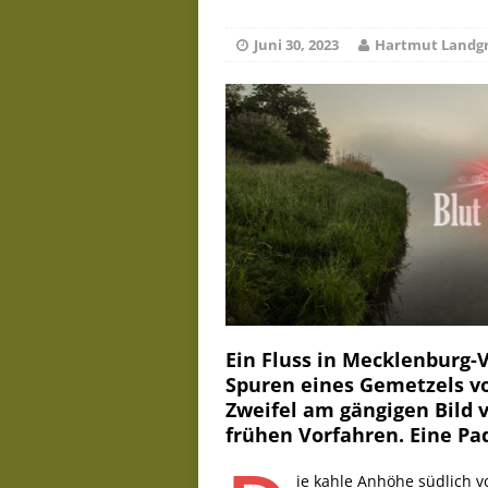
D
Juni 19, 2026
Juni 30, 2023
Hartmut Landg
Ein Fluss in Mecklenburg-
Spuren eines Gemetzels vo
Zweifel am gängigen Bild
frühen Vorfahren. Eine Pa
ie kahle Anhöhe südlich v