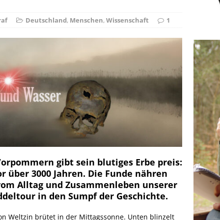
ie Elfenkönigin
NATUR
raf
Deutschland
,
Menschen
,
Wissenschaft
1
Vorpommern gibt sein blutiges Erbe preis:
r über 3000 Jahren. Die Funde nähren
 vom Alltag und Zusammenleben unserer
ddeltour in den Sumpf der Geschichte.
on Weltzin brütet in der Mittagssonne. Unten blinzelt