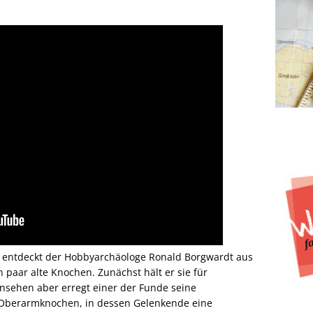
 entdeckt der Hobbyarchäologe Ronald Borgwardt aus
 paar alte Knochen. Zunächst hält er sie für
insehen aber erregt einer der Funde seine
 Oberarmknochen, in dessen Gelenkende eine