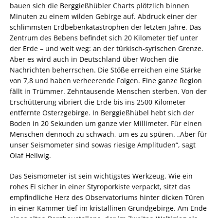
bauen sich die Berggießhübler Charts plötzlich binnen
Minuten zu einem wilden Gebirge auf. Abdruck einer der
schlimmsten Erdbebenkatastrophen der letzten Jahre. Das
Zentrum des Bebens befindet sich 20 Kilometer tief unter
der Erde – und weit weg: an der türkisch-syrischen Grenze.
Aber es wird auch in Deutschland über Wochen die
Nachrichten beherrschen. Die Stöße erreichen eine Stärke
von 7,8 und haben verheerende Folgen. Eine ganze Region
fällt in Trümmer. Zehntausende Menschen sterben. Von der
Erschütterung vibriert die Erde bis ins 2500 Kilometer
entfernte Osterzgebirge. In Berggießhübel hebt sich der
Boden in 20 Sekunden um ganze vier Millimeter. Für einen
Menschen dennoch zu schwach, um es zu spüren. „Aber für
unser Seismometer sind sowas riesige Amplituden“, sagt
Olaf Hellwig.
Das Seismometer ist sein wichtigstes Werkzeug. Wie ein
rohes Ei sicher in einer Styroporkiste verpackt, sitzt das
empfindliche Herz des Observatoriums hinter dicken Türen
in einer Kammer tief im kristallinen Grundgebirge. Am Ende