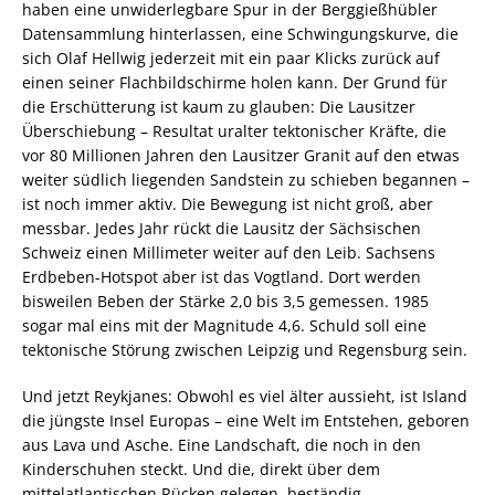
haben eine unwiderlegbare Spur in der Berggießhübler
Datensammlung hinterlassen, eine Schwingungskurve, die
sich Olaf Hellwig jederzeit mit ein paar Klicks zurück auf
einen seiner Flachbildschirme holen kann. Der Grund für
die Erschütterung ist kaum zu glauben: Die Lausitzer
Überschiebung – Resultat uralter tektonischer Kräfte, die
vor 80 Millionen Jahren den Lausitzer Granit auf den etwas
weiter südlich liegenden Sandstein zu schieben begannen –
ist noch immer aktiv. Die Bewegung ist nicht groß, aber
messbar. Jedes Jahr rückt die Lausitz der Sächsischen
Schweiz einen Millimeter weiter auf den Leib. Sachsens
Erdbeben-Hotspot aber ist das Vogtland. Dort werden
bisweilen Beben der Stärke 2,0 bis 3,5 gemessen. 1985
sogar mal eins mit der Magnitude 4,6. Schuld soll eine
tektonische Störung zwischen Leipzig und Regensburg sein.
Und jetzt Reykjanes: Obwohl es viel älter aussieht, ist Island
die jüngste Insel Europas – eine Welt im Entstehen, geboren
aus Lava und Asche. Eine Landschaft, die noch in den
Kinderschuhen steckt. Und die, direkt über dem
mittelatlantischen Rücken gelegen, beständig