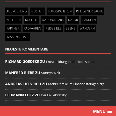
AUSRÜSTUNG
BÜCHER
FOTOGRAFIEREN
IN EIGENER SACHE
KLETTERN
KOCHEN
NATIONALPARK
NATUR
PADDELN
PARTNER
RADFAHREN
REISEZIELE
SZENE
WANDERN
WISSENSCHAFT
NEUESTE KOMMENTARE
RICHARD GOEDEKE ZU
Entscheidung in der Todeszone
MANFRED RIEBE ZU
Sunnys Welt
ANDREAS HEINRICH ZU
Mehr Unfälle im Elbsandsteingebirge
LEHMANN LUTZ ZU
Der Fall Abratzky
MENU