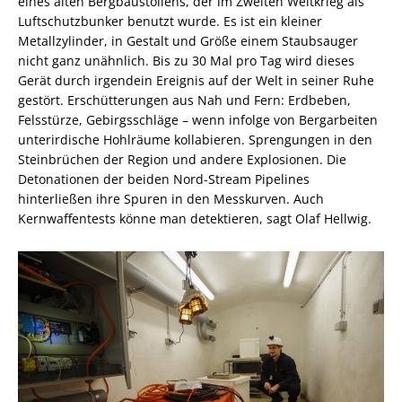
eines alten Bergbaustollens, der im Zweiten Weltkrieg als
Luftschutzbunker benutzt wurde. Es ist ein kleiner
Metallzylinder, in Gestalt und Größe einem Staubsauger
nicht ganz unähnlich. Bis zu 30 Mal pro Tag wird dieses
Gerät durch irgendein Ereignis auf der Welt in seiner Ruhe
gestört. Erschütterungen aus Nah und Fern: Erdbeben,
Felsstürze, Gebirgsschläge – wenn infolge von Bergarbeiten
unterirdische Hohlräume kollabieren. Sprengungen in den
Steinbrüchen der Region und andere Explosionen. Die
Detonationen der beiden Nord-Stream Pipelines
hinterließen ihre Spuren in den Messkurven. Auch
Kernwaffentests könne man detektieren, sagt Olaf Hellwig.