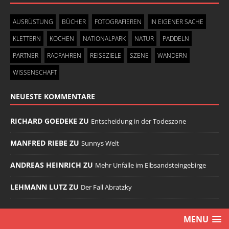
AUSRÜSTUNG
BÜCHER
FOTOGRAFIEREN
IN EIGENER SACHE
KLETTERN
KOCHEN
NATIONALPARK
NATUR
PADDELN
PARTNER
RADFAHREN
REISEZIELE
SZENE
WANDERN
WISSENSCHAFT
NEUESTE KOMMENTARE
RICHARD GOEDEKE ZU
Entscheidung in der Todeszone
MANFRED RIEBE ZU
Sunnys Welt
ANDREAS HEINRICH ZU
Mehr Unfälle im Elbsandsteingebirge
LEHMANN LUTZ ZU
Der Fall Abratzky
MENU