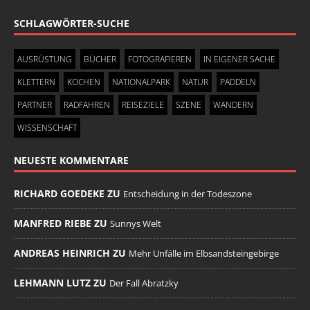
SCHLAGWÖRTER-SUCHE
AUSRÜSTUNG
BÜCHER
FOTOGRAFIEREN
IN EIGENER SACHE
KLETTERN
KOCHEN
NATIONALPARK
NATUR
PADDELN
PARTNER
RADFAHREN
REISEZIELE
SZENE
WANDERN
WISSENSCHAFT
NEUESTE KOMMENTARE
RICHARD GOEDEKE ZU
Entscheidung in der Todeszone
MANFRED RIEBE ZU
Sunnys Welt
ANDREAS HEINRICH ZU
Mehr Unfälle im Elbsandsteingebirge
LEHMANN LUTZ ZU
Der Fall Abratzky