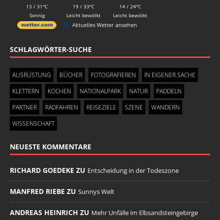
13 / 31°C
19 / 33°C
14 / 24°C
Sonnig
Leicht bewölkt
Leicht bewölkt
Aktuelles Wetter ansehen
SCHLAGWÖRTER-SUCHE
AUSRÜSTUNG
BÜCHER
FOTOGRAFIEREN
IN EIGENER SACHE
KLETTERN
KOCHEN
NATIONALPARK
NATUR
PADDELN
PARTNER
RADFAHREN
REISEZIELE
SZENE
WANDERN
WISSENSCHAFT
NEUESTE KOMMENTARE
RICHARD GOEDEKE ZU
Entscheidung in der Todeszone
MANFRED RIEBE ZU
Sunnys Welt
ANDREAS HEINRICH ZU
Mehr Unfälle im Elbsandsteingebirge