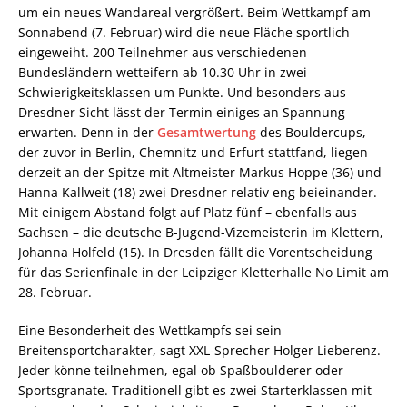
um ein neues Wandareal vergrößert. Beim Wettkampf am
Sonnabend (7. Februar) wird die neue Fläche sportlich
eingeweiht. 200 Teilnehmer aus verschiedenen
Bundesländern wetteifern ab 10.30 Uhr in zwei
Schwierigkeitsklassen um Punkte. Und besonders aus
Dresdner Sicht lässt der Termin einiges an Spannung
erwarten. Denn in der
Gesamtwertung
des Bouldercups,
der zuvor in Berlin, Chemnitz und Erfurt stattfand, liegen
derzeit an der Spitze mit Altmeister Markus Hoppe (36) und
Hanna Kallweit (18) zwei Dresdner relativ eng beieinander.
Mit einigem Abstand folgt auf Platz fünf – ebenfalls aus
Sachsen – die deutsche B-Jugend-Vizemeisterin im Klettern,
Johanna Holfeld (15). In Dresden fällt die Vorentscheidung
für das Serienfinale in der Leipziger Kletterhalle No Limit am
28. Februar.
Eine Besonderheit des Wettkampfs sei sein
Breitensportcharakter, sagt XXL-Sprecher Holger Lieberenz.
Jeder könne teilnehmen, egal ob Spaßboulderer oder
Sportsgranate. Traditionell gibt es zwei Starterklassen mit