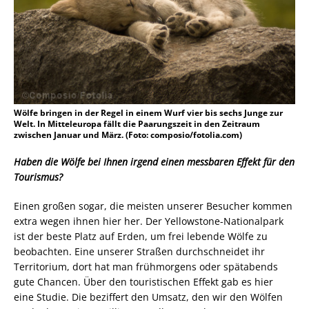
Wölfe bringen in der Regel in einem Wurf vier bis sechs Junge zur
Welt. In Mitteleuropa fällt die Paarungszeit in den Zeitraum
zwischen Januar und März. (Foto: composio/fotolia.com)
Haben die Wölfe bei Ihnen irgend einen messbaren Effekt für den
Tourismus?
Einen großen sogar, die meisten unserer Besucher kommen
extra wegen ihnen hier her. Der Yellowstone-Nationalpark
ist der beste Platz auf Erden, um frei lebende Wölfe zu
beobachten. Eine unserer Straßen durchschneidet ihr
Territorium, dort hat man frühmorgens oder spätabends
gute Chancen. Über den touristischen Effekt gab es hier
eine Studie. Die beziffert den Umsatz, den wir den Wölfen