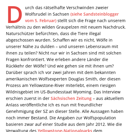
D
urch das rätselhafte Verschwinden zweier
Wolfsrudel in Sachsen
(siehe Sandsteinblogger
vom 5. Februar)
stellt sich die Frage nach unserem
Verhältnis zu den wilden Graupelzen mit neuem Nachdruck.
Naturschützer befürchten, dass die Tiere illegal
abgeschossen wurden. Schaffen wir es nicht, Wölfe in
unserer Nähe zu dulden – und unseren Lebensraum mit
ihnen zu teilen? Nicht nur wir in Sachsen sind mit solchen
Fragen konfrontiert. Wie erleben andere Länder die
Rückkehr der Wölfe? Und wie gehen sie mit ihnen um?
Darüber sprach ich vor zwei Jahren mit dem bekannten
amerikanischen Wolfsexperten Douglas Smith, der diesen
Prozess am Yellowstone-River miterlebt, einem riesigen
Wildnisgebiet im US-Bundesstaat Wyoming. Das Interview
erschien zuerst in der
Sächsischen Zeitung
– aus aktuellem
Anlass veröffentliche ich es nun mit freundlicher
Genehmigung der SZ an dieser Stelle. Alle Aussagen haben
noch immer Bestand. Die Angaben zur Wolfspopulation
basieren zwar auf einer Studie aus dem Jahr 2012. Wie die
Verwaltung des
Yellowstone-Nationalparks
dem