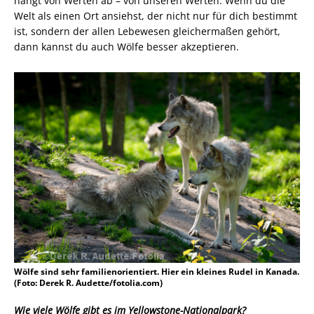
hängt von Werten ab – von unseren Werten. Wenn du die
Welt als einen Ort ansiehst, der nicht nur für dich bestimmt
ist, sondern der allen Lebewesen gleichermaßen gehört,
dann kannst du auch Wölfe besser akzeptieren.
Wölfe sind sehr familienorientiert. Hier ein kleines Rudel in Kanada.
(Foto: Derek R. Audette/fotolia.com)
Wie viele Wölfe gibt es im Yellowstone-Nationalpark?