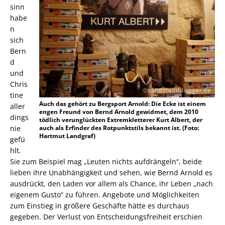
sinn
habe
n
sich
Bern
d
und
Chris
tine
Auch das gehört zu Bergsport Arnold: Die Ecke ist einem
aller
engen Freund von Bernd Arnold gewidmet, dem 2010
dings
tödlich verunglückten Extremkletterer Kurt Albert, der
auch als Erfinder des Rotpunktstils bekannt ist. (Foto:
nie
Hartmut Landgraf)
gefü
hlt.
Sie zum Beispiel mag „Leuten nichts aufdrängeln“, beide
lieben ihre Unabhängigkeit und sehen, wie Bernd Arnold es
ausdrückt, den Laden vor allem als Chance, ihr Leben „nach
eigenem Gusto“ zu führen. Angebote und Möglichkeiten
zum Einstieg in größere Geschäfte hätte es durchaus
gegeben. Der Verlust von Entscheidungsfreiheit erschien