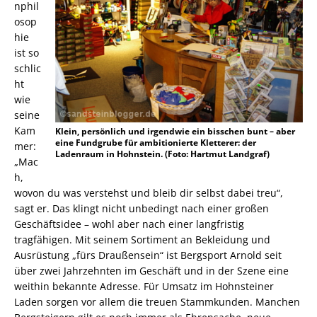
nphil
osop
hie
ist so
schlic
ht
wie
seine
Kam
Klein, persönlich und irgendwie ein bisschen bunt – aber
eine Fundgrube für ambitionierte Kletterer: der
mer:
Ladenraum in Hohnstein. (Foto: Hartmut Landgraf)
„Mac
h,
wovon du was verstehst und bleib dir selbst dabei treu“,
sagt er. Das klingt nicht unbedingt nach einer großen
Geschäftsidee – wohl aber nach einer langfristig
tragfähigen. Mit seinem Sortiment an Bekleidung und
Ausrüstung „fürs Draußensein“ ist Bergsport Arnold seit
über zwei Jahrzehnten im Geschäft und in der Szene eine
weithin bekannte Adresse. Für Umsatz im Hohnsteiner
Laden sorgen vor allem die treuen Stammkunden. Manchen