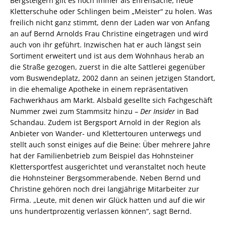
Bergsteigern gilt es noch immer als Ehrensache, neue
Kletterschuhe oder Schlingen beim „Meister“ zu holen. Was
freilich nicht ganz stimmt, denn der Laden war von Anfang
an auf Bernd Arnolds Frau Christine eingetragen und wird
auch von ihr geführt. Inzwischen hat er auch längst sein
Sortiment erweitert und ist aus dem Wohnhaus herab an
die Straße gezogen, zuerst in die alte Sattlerei gegenüber
vom Buswendeplatz, 2002 dann an seinen jetzigen Standort,
in die ehemalige Apotheke in einem repräsentativen
Fachwerkhaus am Markt. Alsbald gesellte sich Fachgeschäft
Nummer zwei zum Stammsitz hinzu –
Der Insider
in Bad
Schandau. Zudem ist Bergsport Arnold in der Region als
Anbieter von Wander- und Klettertouren unterwegs und
stellt auch sonst einiges auf die Beine: Über mehrere Jahre
hat der Familienbetrieb zum Beispiel das Hohnsteiner
Klettersportfest ausgerichtet und veranstaltet noch heute
die Hohnsteiner Bergsommerabende. Neben Bernd und
Christine gehören noch drei langjährige Mitarbeiter zur
Firma. „Leute, mit denen wir Glück hatten und auf die wir
uns hundertprozentig verlassen können“, sagt Bernd.