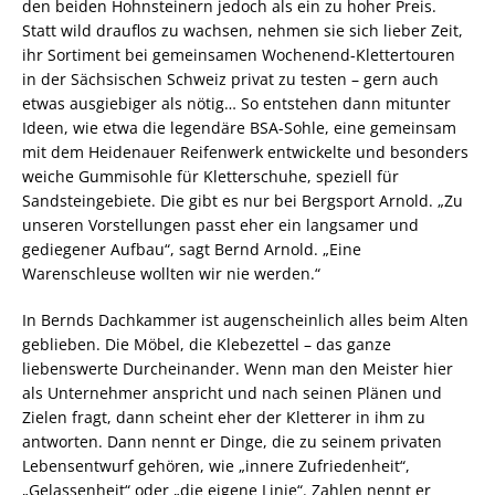
den beiden Hohnsteinern jedoch als ein zu hoher Preis.
Statt wild drauflos zu wachsen, nehmen sie sich lieber Zeit,
ihr Sortiment bei gemeinsamen Wochenend-Klettertouren
in der Sächsischen Schweiz privat zu testen – gern auch
etwas ausgiebiger als nötig… So entstehen dann mitunter
Ideen, wie etwa die legendäre BSA-Sohle, eine gemeinsam
mit dem Heidenauer Reifenwerk entwickelte und besonders
weiche Gummisohle für Kletterschuhe, speziell für
Sandsteingebiete. Die gibt es nur bei Bergsport Arnold. „Zu
unseren Vorstellungen passt eher ein langsamer und
gediegener Aufbau“, sagt Bernd Arnold. „Eine
Warenschleuse wollten wir nie werden.“
In Bernds Dachkammer ist augenscheinlich alles beim Alten
geblieben. Die Möbel, die Klebezettel – das ganze
liebenswerte Durcheinander. Wenn man den Meister hier
als Unternehmer anspricht und nach seinen Plänen und
Zielen fragt, dann scheint eher der Kletterer in ihm zu
antworten. Dann nennt er Dinge, die zu seinem privaten
Lebensentwurf gehören, wie „innere Zufriedenheit“,
„Gelassenheit“ oder „die eigene Linie“. Zahlen nennt er