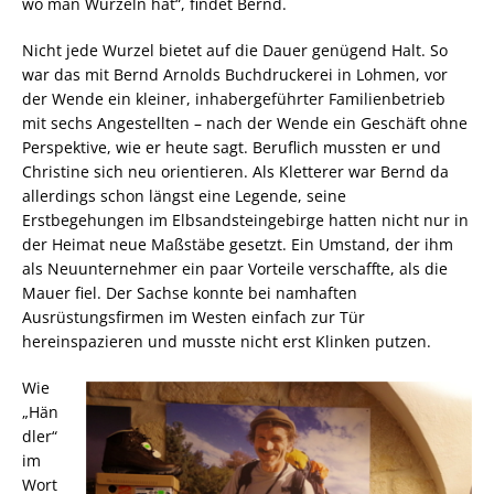
wo man Wurzeln hat“, findet Bernd.
Nicht jede Wurzel bietet auf die Dauer genügend Halt. So
war das mit Bernd Arnolds Buchdruckerei in Lohmen, vor
der Wende ein kleiner, inhabergeführter Familienbetrieb
mit sechs Angestellten – nach der Wende ein Geschäft ohne
Perspektive, wie er heute sagt. Beruflich mussten er und
Christine sich neu orientieren. Als Kletterer war Bernd da
allerdings schon längst eine Legende, seine
Erstbegehungen im Elbsandsteingebirge hatten nicht nur in
der Heimat neue Maßstäbe gesetzt. Ein Umstand, der ihm
als Neuunternehmer ein paar Vorteile verschaffte, als die
Mauer fiel. Der Sachse konnte bei namhaften
Ausrüstungsfirmen im Westen einfach zur Tür
hereinspazieren und musste nicht erst Klinken putzen.
Wie
„Hän
dler“
im
Wort