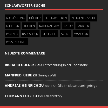
SCHLAGWÖRTER-SUCHE
AUSRÜSTUNG
BÜCHER
FOTOGRAFIEREN
IN EIGENER SACHE
KLETTERN
KOCHEN
NATIONALPARK
NATUR
PADDELN
PARTNER
RADFAHREN
REISEZIELE
SZENE
WANDERN
WISSENSCHAFT
NEUESTE KOMMENTARE
RICHARD GOEDEKE ZU
Entscheidung in der Todeszone
MANFRED RIEBE ZU
Sunnys Welt
ANDREAS HEINRICH ZU
Mehr Unfälle im Elbsandsteingebirge
LEHMANN LUTZ ZU
Der Fall Abratzky