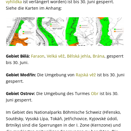
vyhlídka
ist verlängert worden) ist bis 30. Juni gesperrt.
Siehe die Karten im Anhang:
Gebiet Bělá:
Faraon
,
Velká věž
,
Bělská jehla
,
Brána
, gesperrt
bis 30. Juni.
Gebiet Modřín:
Die Umgebung von
Rajská věž
ist bis 30. Juni
gesperrt.
Gebiet Ostrov:
Die Umgebung des Turmes
Obr
ist bis 30.
Juni gesperrt.
Im Gebiet des Nationalparks Böhmische Schweiz (Hřensko,
Soutěsky, Vysoká Lípa, Tokáň, Jetřichovice, Kyjovské údolí,
Brtníky) sind die Sperrungen in der I. Zone (Kernzone) und