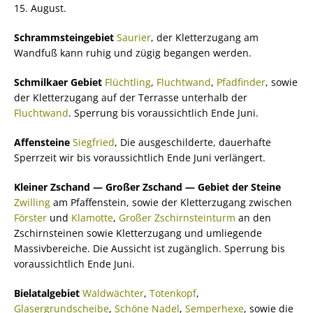
15. August.
Schrammsteingebiet
Saurier
, der Kletterzugang am
Wandfuß kann ruhig und zügig begangen werden.
Schmilkaer Gebiet
Flüchtling
,
Fluchtwand
,
Pfadfinder
, sowie
der Kletterzugang auf der Terrasse unterhalb der
Fluchtwand
. Sperrung bis voraussichtlich Ende Juni.
Affensteine
Siegfried
, Die ausgeschilderte, dauerhafte
Sperrzeit wir bis voraussichtlich Ende Juni verlängert.
Kleiner Zschand — Großer Zschand — Gebiet der Steine
Zwilling
am Pfaffenstein, sowie der Kletterzugang zwischen
Förster
und
Klamotte
,
Großer Zschirnsteinturm
an den
Zschirnsteinen sowie Kletterzugang und umliegende
Massivbereiche. Die Aussicht ist zugänglich. Sperrung bis
voraussichtlich Ende Juni.
Bielatalgebiet
Waldwächter
,
Totenkopf
,
Glasergrundscheibe
,
Schöne Nadel
,
Semperhexe
, sowie die