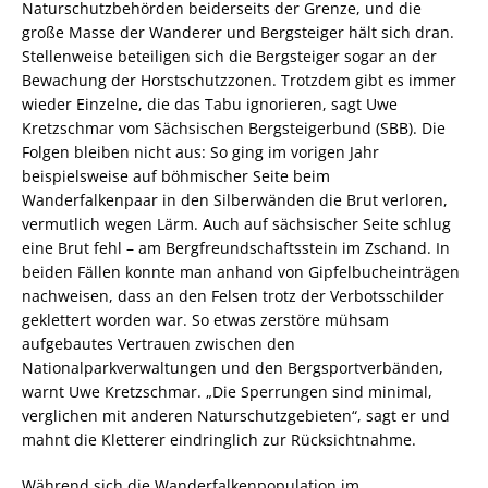
Naturschutzbehörden beiderseits der Grenze, und die
große Masse der Wanderer und Bergsteiger hält sich dran.
Stellenweise beteiligen sich die Bergsteiger sogar an der
Bewachung der Horstschutzzonen. Trotzdem gibt es immer
wieder Einzelne, die das Tabu ignorieren, sagt Uwe
Kretzschmar vom Sächsischen Bergsteigerbund (SBB). Die
Folgen bleiben nicht aus: So ging im vorigen Jahr
beispielsweise auf böhmischer Seite beim
Wanderfalkenpaar in den Silberwänden die Brut verloren,
vermutlich wegen Lärm. Auch auf sächsischer Seite schlug
eine Brut fehl – am Bergfreundschaftsstein im Zschand. In
beiden Fällen konnte man anhand von Gipfelbucheinträgen
nachweisen, dass an den Felsen trotz der Verbotsschilder
geklettert worden war. So etwas zerstöre mühsam
aufgebautes Vertrauen zwischen den
Nationalparkverwaltungen und den Bergsportverbänden,
warnt Uwe Kretzschmar. „Die Sperrungen sind minimal,
verglichen mit anderen Naturschutzgebieten“, sagt er und
mahnt die Kletterer eindringlich zur Rücksichtnahme.
Während sich die Wanderfalkenpopulation im