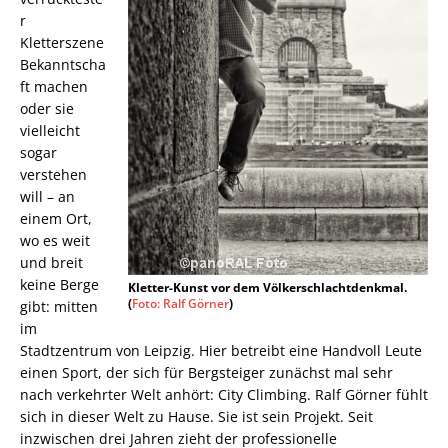
r
Kletterszene
Bekanntscha
ft machen
oder sie
vielleicht
sogar
verstehen
will – an
einem Ort,
wo es weit
und breit
keine Berge
Kletter-Kunst vor dem Völkerschlachtdenkmal.
(
Foto: Ralf Görner
)
gibt: mitten
im
Stadtzentrum von Leipzig. Hier betreibt eine Handvoll Leute
einen Sport, der sich für Bergsteiger zunächst mal sehr
nach verkehrter Welt anhört: City Climbing. Ralf Görner fühlt
sich in dieser Welt zu Hause. Sie ist sein Projekt. Seit
inzwischen drei Jahren zieht der professionelle