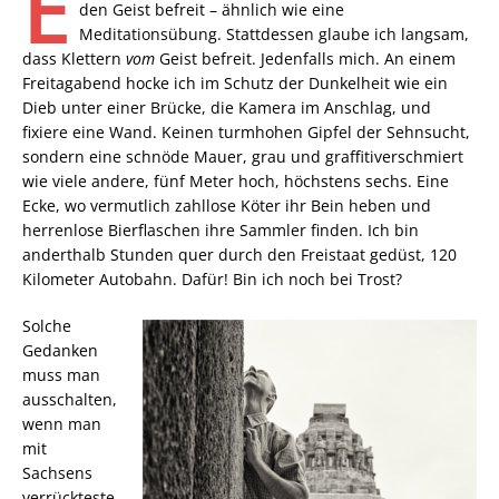
E
den Geist befreit – ähnlich wie eine
Meditationsübung. Stattdessen glaube ich langsam,
dass Klettern
vom
Geist befreit. Jedenfalls mich. An einem
Freitagabend hocke ich im Schutz der Dunkelheit wie ein
Dieb unter einer Brücke, die Kamera im Anschlag, und
fixiere eine Wand. Keinen turmhohen Gipfel der Sehnsucht,
sondern eine schnöde Mauer, grau und graffitiverschmiert
wie viele andere, fünf Meter hoch, höchstens sechs. Eine
Ecke, wo vermutlich zahllose Köter ihr Bein heben und
herrenlose Bierflaschen ihre Sammler finden. Ich bin
anderthalb Stunden quer durch den Freistaat gedüst, 120
Kilometer Autobahn. Dafür! Bin ich noch bei Trost?
Solche
Gedanken
muss man
ausschalten,
wenn man
mit
Sachsens
verrückteste