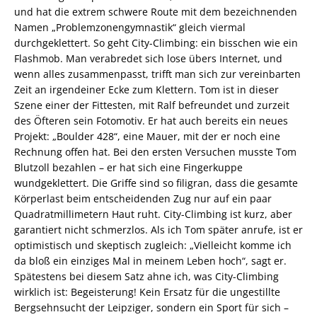
und hat die extrem schwere Route mit dem bezeichnenden
Namen „Problemzonengymnastik“ gleich viermal
durchgeklettert. So geht City-Climbing: ein bisschen wie ein
Flashmob. Man verabredet sich lose übers Internet, und
wenn alles zusammenpasst, trifft man sich zur vereinbarten
Zeit an irgendeiner Ecke zum Klettern. Tom ist in dieser
Szene einer der Fittesten, mit Ralf befreundet und zurzeit
des Öfteren sein Fotomotiv. Er hat auch bereits ein neues
Projekt: „Boulder 428“, eine Mauer, mit der er noch eine
Rechnung offen hat. Bei den ersten Versuchen musste Tom
Blutzoll bezahlen – er hat sich eine Fingerkuppe
wundgeklettert. Die Griffe sind so filigran, dass die gesamte
Körperlast beim entscheidenden Zug nur auf ein paar
Quadratmillimetern Haut ruht. City-Climbing ist kurz, aber
garantiert nicht schmerzlos. Als ich Tom später anrufe, ist er
optimistisch und skeptisch zugleich: „Vielleicht komme ich
da bloß ein einziges Mal in meinem Leben hoch“, sagt er.
Spätestens bei diesem Satz ahne ich, was City-Climbing
wirklich ist: Begeisterung! Kein Ersatz für die ungestillte
Bergsehnsucht der Leipziger, sondern ein Sport für sich –