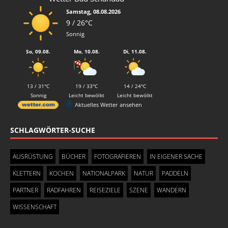
Samstag, 08.08.2026
9 / 26°C
Sonnig
So, 09.08.
Mo, 10.08.
Di, 11.08.
13 / 31°C
19 / 33°C
14 / 24°C
Sonnig
Leicht bewölkt
Leicht bewölkt
Aktuelles Wetter ansehen
SCHLAGWÖRTER-SUCHE
AUSRÜSTUNG
BÜCHER
FOTOGRAFIEREN
IN EIGENER SACHE
KLETTERN
KOCHEN
NATIONALPARK
NATUR
PADDELN
PARTNER
RADFAHREN
REISEZIELE
SZENE
WANDERN
WISSENSCHAFT