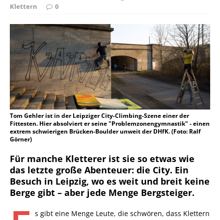
Klettern
0
Tom Gehler ist in der Leipziger City-Climbing-Szene einer der
Fittesten. Hier absolviert er seine "Problemzonengymnastik" - einen
extrem schwierigen Brücken-Boulder unweit der DHfK. (Foto: Ralf
Görner)
Für manche Kletterer ist sie so etwas wie
das letzte große Abenteuer: die City. Ein
Besuch in Leipzig, wo es weit und breit keine
Berge gibt – aber jede Menge Bergsteiger.
s gibt eine Menge Leute, die schwören, dass Klettern