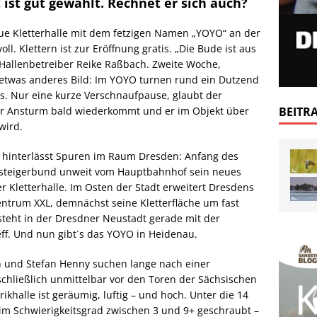
 ist gut gewählt. Rechnet er sich auch?
eue Kletterhalle mit dem fetzigen Namen „YOYO“ an der
l. Klettern ist zur Eröffnung gratis. „Die Bude ist aus
t Hallenbetreiber Reike Raßbach. Zweite Woche,
etwas anderes Bild: Im YOYO turnen rund ein Dutzend
s. Nur eine kurze Verschnaufpause, glaubt der
s der Ansturm bald wiederkommt und er im Objekt über
BEITR
wird.
 hinterlässt Spuren im Raum Dresden: Anfang des
rgsteigerbund unweit vom Hauptbahnhof sein neues
 Kletterhalle. Im Osten der Stadt erweitert Dresdens
ntrum XXL, demnächst seine Kletterfläche um fast
eht in der Dresdner Neustadt gerade mit der
ff. Und nun gibt´s das YOYO in Heidenau.
h und Stefan Henny suchen lange nach einer
chließlich unmittelbar vor den Toren der Sächsischen
khalle ist geräumig, luftig – und hoch. Unter die 14
im Schwierigkeitsgrad zwischen 3 und 9+ geschraubt –