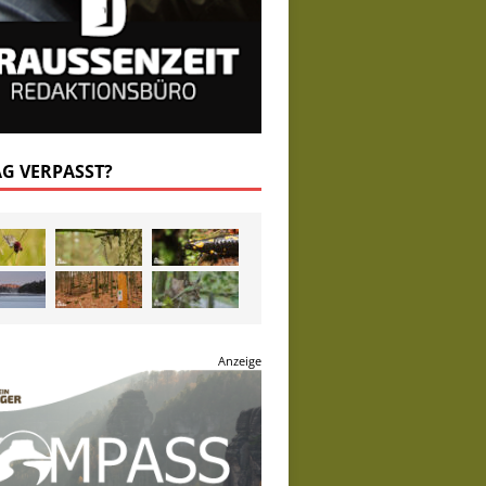
AG VERPASST?
Anzeige