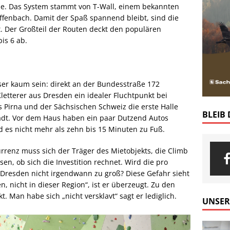
he. Das System stammt von T-Wall, einem bekannten
ffenbach. Damit der Spaß spannend bleibt, sind die
. Der Großteil der Routen deckt den populären
is 6 ab.
ser kaum sein: direkt an der Bundesstraße 172
letterer aus Dresden ein idealer Fluchtpunkt bei
s Pirna und der Sächsischen Schweiz die erste Halle
BLEIB
dt. Vor dem Haus haben ein paar Dutzend Autos
nd es nicht mehr als zehn bis 15 Minuten zu Fuß.
renz muss sich der Träger des Mietobjekts, die Climb
n, ob sich die Investition rechnet. Wird die pro
 Dresden nicht irgendwann zu groß? Diese Gefahr sieht
, nicht in dieser Region“, ist er überzeugt. Zu den
. Man habe sich „nicht versklavt“ sagt er lediglich.
UNSER