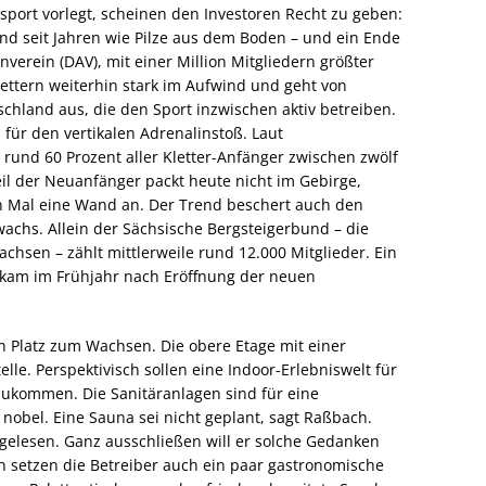
sport vorlegt, scheinen den Investoren Recht zu geben:
and seit Jahren wie Pilze aus dem Boden – und ein Ende
enverein (DAV), mit einer Million Mitgliedern größter
lettern weiterhin stark im Aufwind und geht von
chland aus, die den Sport inzwischen aktiv betreiben.
 für den vertikalen Adrenalinstoß. Laut
und 60 Prozent aller Kletter-Anfänger zwischen zwölf
eil der Neuanfänger packt heute nicht im Gebirge,
en Mal eine Wand an. Der Trend beschert auch den
chs. Allein der Sächsische Bergsteigerbund – die
chsen – zählt mittlerweile rund 12.000 Mitglieder. Ein
am im Frühjahr nach Eröffnung der neuen
n Platz zum Wachsen. Die obere Etage mit einer
lle. Perspektivisch sollen eine Indoor-Erlebniswelt für
zukommen. Die Sanitäranlagen sind für eine
n nobel. Eine Sauna sei nicht geplant, sagt Raßbach.
gelesen. Ganz ausschließen will er solche Gedanken
h setzen die Betreiber auch ein paar gastronomische