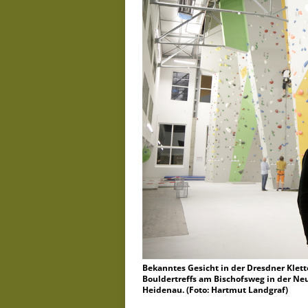
Bekanntes Gesicht in der Dresdner Klett
Bouldertreffs am Bischofsweg in der Neu
Heidenau. (Foto: Hartmut Landgraf)