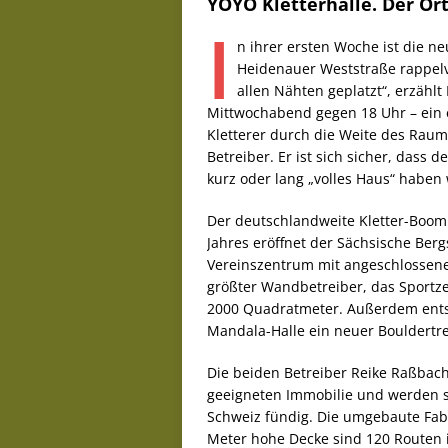
YOYO Kletterhalle. Der Ort
I
n ihrer ersten Woche ist die n
Heidenauer Weststraße rappelvol
allen Nähten geplatzt“, erzähl
Mittwochabend gegen 18 Uhr – ein 
Kletterer durch die Weite des Raum
Betreiber. Er ist sich sicher, das
kurz oder lang „volles Haus“ haben 
Der deutschlandweite Kletter-Boom
Jahres eröffnet der Sächsische Be
Vereinszentrum mit angeschlossener
größter Wandbetreiber, das Sportze
2000 Quadratmeter. Außerdem entst
Mandala-Halle ein neuer Bouldertre
Die beiden Betreiber Reike Raßbac
geeigneten Immobilie und werden s
Schweiz fündig. Die umgebaute Fabri
Meter hohe Decke sind 120 Routen 