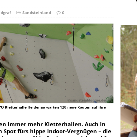
r Falschspieler
DRAUSSEN
dgraf
Sandsteinland
0
OYO Kletterhalle Heidenau warten 120 neue Routen auf ihre
n immer mehr Kletterhallen. Auch in
n Spot fürs hippe Indoor-Vergnügen – die