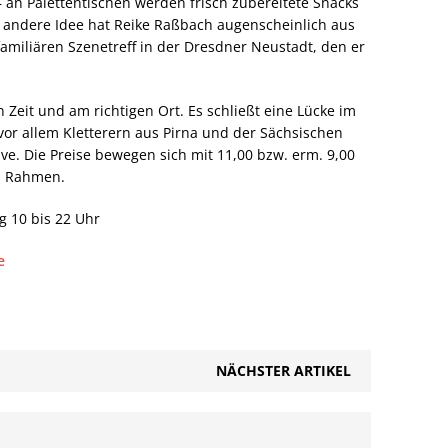
 – an Palettentischen werden frisch zubereitete Snacks
er andere Idee hat Reike Raßbach augenscheinlich aus
familiären Szenetreff in der Dresdner Neustadt, den er
 Zeit und am richtigen Ort. Es schließt eine Lücke im
 vor allem Kletterern aus Pirna und der Sächsischen
ve. Die Preise bewegen sich mit 11,00 bzw. erm. 9,00
en Rahmen.
 10 bis 22 Uhr
e
NÄCHSTER ARTIKEL