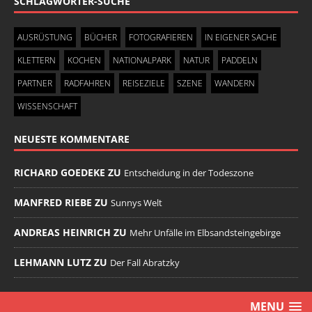
SCHLAGWÖRTER-SUCHE
AUSRÜSTUNG
BÜCHER
FOTOGRAFIEREN
IN EIGENER SACHE
KLETTERN
KOCHEN
NATIONALPARK
NATUR
PADDELN
PARTNER
RADFAHREN
REISEZIELE
SZENE
WANDERN
WISSENSCHAFT
NEUESTE KOMMENTARE
RICHARD GOEDEKE ZU
Entscheidung in der Todeszone
MANFRED RIEBE ZU
Sunnys Welt
ANDREAS HEINRICH ZU
Mehr Unfälle im Elbsandsteingebirge
LEHMANN LUTZ ZU
Der Fall Abratzky
MENU