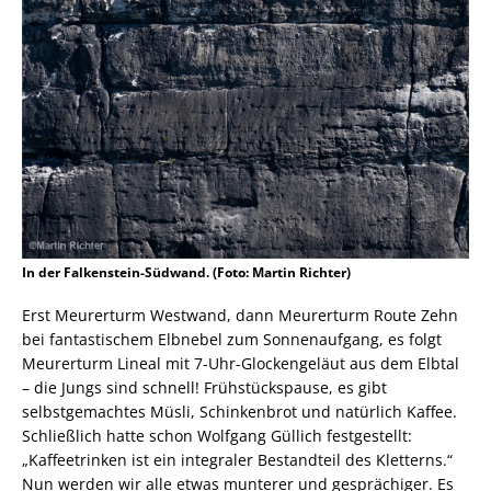
In der Falkenstein-Südwand. (Foto: Martin Richter)
Erst Meurerturm Westwand, dann Meurerturm Route Zehn
bei fantastischem Elbnebel zum Sonnenaufgang, es folgt
Meurerturm Lineal mit 7-Uhr-Glockengeläut aus dem Elbtal
– die Jungs sind schnell! Frühstückspause, es gibt
selbstgemachtes Müsli, Schinkenbrot und natürlich Kaffee.
Schließlich hatte schon Wolfgang Güllich festgestellt:
„Kaffeetrinken ist ein integraler Bestandteil des Kletterns.“
Nun werden wir alle etwas munterer und gesprächiger. Es