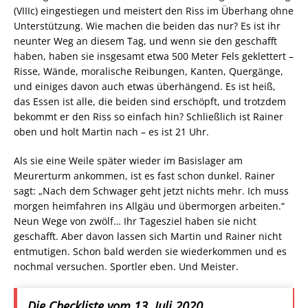
(VIIIc) eingestiegen und meistert den Riss im Überhang ohne
Unterstützung. Wie machen die beiden das nur? Es ist ihr
neunter Weg an diesem Tag, und wenn sie den geschafft
haben, haben sie insgesamt etwa 500 Meter Fels geklettert –
Risse, Wände, moralische Reibungen, Kanten, Quergänge,
und einiges davon auch etwas überhängend. Es ist heiß,
das Essen ist alle, die beiden sind erschöpft, und trotzdem
bekommt er den Riss so einfach hin? Schließlich ist Rainer
oben und holt Martin nach – es ist 21 Uhr.
Als sie eine Weile später wieder im Basislager am
Meurerturm ankommen, ist es fast schon dunkel. Rainer
sagt: „Nach dem Schwager geht jetzt nichts mehr. Ich muss
morgen heimfahren ins Allgäu und übermorgen arbeiten.“
Neun Wege von zwölf… Ihr Tagesziel haben sie nicht
geschafft. Aber davon lassen sich Martin und Rainer nicht
entmutigen. Schon bald werden sie wiederkommen und es
nochmal versuchen. Sportler eben. Und Meister.
Die Checkliste vom 13. Juli 2020