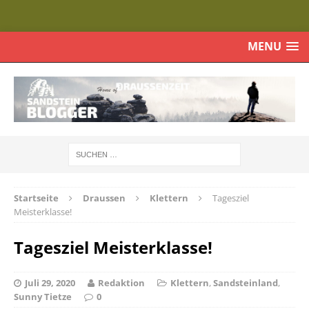
MENU
Startseite
Draussen
Klettern
Tagesziel
Meisterklasse!
Tagesziel Meisterklasse!
Juli 29, 2020
Redaktion
Klettern
,
Sandsteinland
,
Sunny Tietze
0