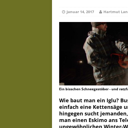
De
Juli 23, 2026
Januar 14, 2017
Hartmut Lan
Ein bisschen Schneegestöber - und ratzfa
Wie baut man ein Iglu? Bu
einfach eine Kettensäge u
hingegen sucht jemanden,
man einen Eskimo ans Tele
ungewöhnlichen Winter-We