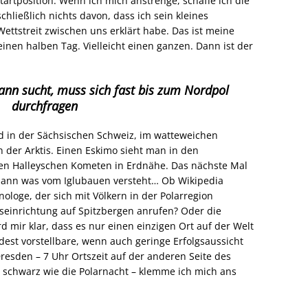
artposition. Wenn ich mich anstrenge, schaffe ich die
schließlich nichts davon, dass ich sein kleines
ttstreit zwischen uns erklärt habe. Das ist meine
einen halben Tag. Vielleicht einen ganzen. Dann ist der
ann sucht, muss sich fast bis zum Nordpol
durchfragen
d in der Sächsischen Schweiz, im watteweichen
n der Arktis. Einen Eskimo sieht man in den
den Halleyschen Kometen in Erdnähe. Das nächste Mal
r dann was vom Iglubauen versteht… Ob Wikipedia
nologe, der sich mit Völkern in der Polarregion
gseinrichtung auf Spitzbergen anrufen? Oder die
d mir klar, dass es nur einen einzigen Ort auf der Welt
est vorstellbare, wenn auch geringe Erfolgsaussicht
Dresden – 7 Uhr Ortszeit auf der anderen Seite des
– schwarz wie die Polarnacht – klemme ich mich ans