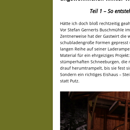
Teil 1 – So entst
Hätte ich doch bloß rechtzeitig ge
Vor Stefan Gernerts Buschmühle im Ki
Zentnerweise hat der Gastwirt die
schubladengroße Formen gepresst u
langen Reihe auf seiner Laderampe 
Material für ein ehrgeiziges Projekt
stümperhaften Schneeburgen, die 
drauf herumtrampelt, bis sie fest s
Sondern ein richtiges Eishaus – Ste
statt Putz.