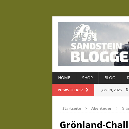
HOME
SHOP
BLOG
D
NEWS TICKER
Juni 19, 2026
D
Mai 22, 2026
Januar 8, 2026
Startseite
Abenteuer
Grön
Dezember 22, 2
Grönland-Chall