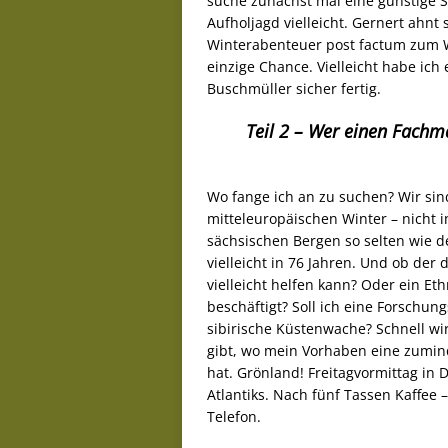
suche zunächst mal eine günstige St
Aufholjagd vielleicht. Gernert ahnt 
Winterabenteuer post factum zum We
einzige Chance. Vielleicht habe ich 
Buschmüller sicher fertig.
Teil 2 – Wer einen Fachm
Wo fange ich an zu suchen? Wir sin
mitteleuropäischen Winter – nicht i
sächsischen Bergen so selten wie 
vielleicht in 76 Jahren. Und ob de
vielleicht helfen kann? Oder ein Eth
beschäftigt? Soll ich eine Forschun
sibirische Küstenwache? Schnell wir
gibt, wo mein Vorhaben eine zumind
hat. Grönland! Freitagvormittag in 
Atlantiks. Nach fünf Tassen Kaffee 
Telefon.