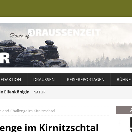
REDAKTION
DRAUSSEN
REISEREPORTAGEN
BÜHNE
ie Elfenkönigin
NATUR
er Ewiggestrige
NATUR
Schweden – ein Wintermärchen
ABENTEUER
land-Challenge im Kirnitzschtal
Weg zur Ruhe
025
NATUR
enge im Kirnitzschtal