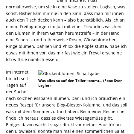
dann mache ich das
normalerweise, um sie in eine Vase zu stellen. Logisch, was
sonst. Bisher kam mir nie in den Sinn, dass man mit ihnen
auch den Tisch decken kann – also buchstäblich. Als ich an
einem Freitagmorgen im Juli mit einer Freundin zwischen
den Blumen in ihrem Garten herumstreife – in der Hand
eine Schere – und reihenweise Rosen, Gänseblümchen,
Ringelblumen, Dahlien und Phlox die Köpfe stutze, habe ich
etwas mit ihnen vor, das mir fast wie ein Frevel erscheint:
Ich will sie nämlich essen.
Im Internet
bin ich seit
Was alles so auf den Teller kommt… (Foto: Sven
Tagen auf
Legler)
der Suche
nach solchen essbaren Blumen. Dani und ich brauchen ein
neues Rezept für unsere Blog-Biester-Kolumne, und das soll
was mit dem Sommer zu tun haben. Bei meiner Recherche
finde ich heraus, dass es diverses Wiesegemüse gibt.
Einiges davon wächst sogar direkt vor meiner Haustür an
den Elbwiesen. Könnte man mal einen sommerlichen Salat