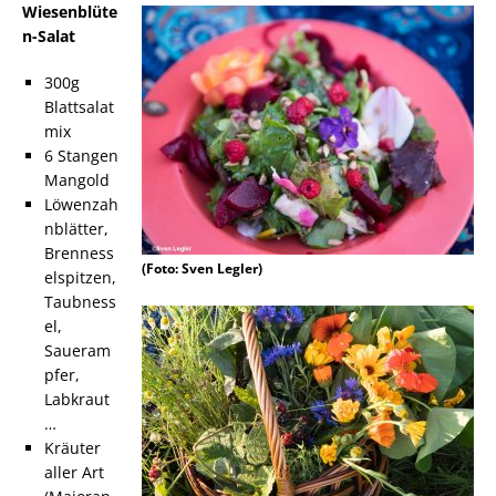
Wiesenblüte
n-Salat
300g
Blattsalat
mix
6 Stangen
Mangold
Löwenzah
nblätter,
Brenness
(Foto: Sven Legler)
elspitzen,
Taubness
el,
Saueram
pfer,
Labkraut
…
Kräuter
aller Art