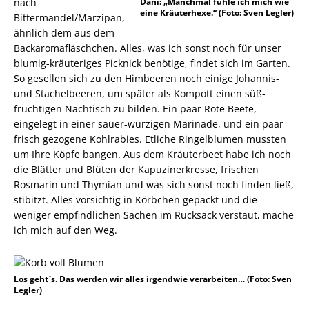
nach
Dani: „Manchmal fühle ich mich wie
eine Kräuterhexe.“ (Foto: Sven Legler)
Bittermandel/Marzipan,
ähnlich dem aus dem
Backaromafläschchen. Alles, was ich sonst noch für unser
blumig-kräuteriges Picknick benötige, findet sich im Garten.
So gesellen sich zu den Himbeeren noch einige Johannis-
und Stachelbeeren, um später als Kompott einen süß-
fruchtigen Nachtisch zu bilden. Ein paar Rote Beete,
eingelegt in einer sauer-würzigen Marinade, und ein paar
frisch gezogene Kohlrabies. Etliche Ringelblumen mussten
um Ihre Köpfe bangen. Aus dem Kräuterbeet habe ich noch
die Blätter und Blüten der Kapuzinerkresse, frischen
Rosmarin und Thymian und was sich sonst noch finden ließ,
stibitzt. Alles vorsichtig in Körbchen gepackt und die
weniger empfindlichen Sachen im Rucksack verstaut, mache
ich mich auf den Weg.
Los geht´s. Das werden wir alles irgendwie verarbeiten… (Foto: Sven
Legler)