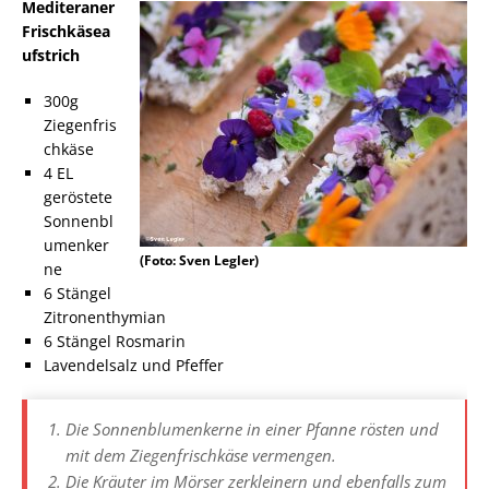
Mediteraner
Frischkäsea
ufstrich
300g
Ziegenfris
chkäse
4 EL
geröstete
Sonnenbl
umenker
(Foto: Sven Legler)
ne
6 Stängel
Zitronenthymian
6 Stängel Rosmarin
Lavendelsalz und Pfeffer
Die Sonnenblumenkerne in einer Pfanne rösten und
mit dem Ziegenfrischkäse vermengen.
Die Kräuter im Mörser zerkleinern und ebenfalls zum