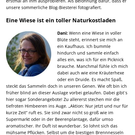
erstmal an ihm ausprobieren. Als Belohnung dafür, dass er
unsere sommerliche Blog-Biesterei fotografiert.
Eine Wiese ist ein toller Naturkostladen
Dani:
Wenn eine Wiese in voller
Blüte steht, erinnert sie mich an
ein Kaufhaus. Ich bummle
hindurch und sammle einfach
alles ein, was ich für ein Picknick
brauche. Manchmal fühle ich mich
dabei auch wie eine Kräuterhexe
oder ein Druide. Es macht Spaß,
steckt das Sammeln doch in unseren Genen. Wie oft bin ich
früher blind an dieser Auslage vorbei gelaufen. Dabei gibt´s
hier sogar Sonderangebote! Zu allererst stechen mir die
tiefroten Himbeeren ins Auge. „Aktion: Nur jetzt und nur für
kurze Zeit“ ruft es. Sie sind zwar nicht so groß wie im
Supermarkt oder in der Beerenplantage, dafür umso
aromatischer. Ihr Duft ist wunderbar. So lohnt sich das
mühsame Pflücken. Selbst um die biestigen Brennnesseln