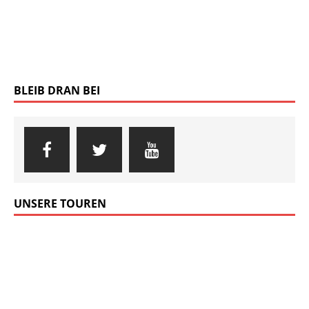
17 / 34°C
15 / 24°C
10 / 25°C
Leicht bewölkt
Leicht bewölkt
Sonnig
Aktuelles Wetter ansehen
SCHLAGWÖRTER-SUCHE
AUSRÜSTUNG
BÜCHER
FOTOGRAFIEREN
IN EIGENER SACHE
KLETTERN
KOCHEN
NATIONALPARK
NATUR
PADDELN
PARTNER
RADFAHREN
REISEZIELE
SZENE
WANDERN
WISSENSCHAFT
NEUESTE KOMMENTARE
RICHARD GOEDEKE ZU
Entscheidung in der Todeszone
MANFRED RIEBE ZU
Sunnys Welt