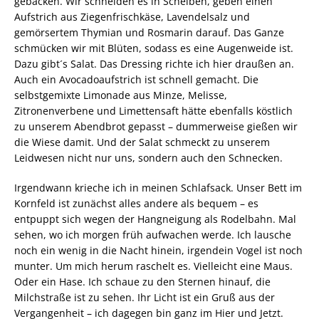
gebacken. Wir schneiden es in Scheiben, geben einen
Aufstrich aus Ziegenfrischkäse, Lavendelsalz und
gemörsertem Thymian und Rosmarin darauf. Das Ganze
schmücken wir mit Blüten, sodass es eine Augenweide ist.
Dazu gibt´s Salat. Das Dressing richte ich hier draußen an.
Auch ein Avocadoaufstrich ist schnell gemacht. Die
selbstgemixte Limonade aus Minze, Melisse,
Zitronenverbene und Limettensaft hätte ebenfalls köstlich
zu unserem Abendbrot gepasst – dummerweise gießen wir
die Wiese damit. Und der Salat schmeckt zu unserem
Leidwesen nicht nur uns, sondern auch den Schnecken.
Irgendwann krieche ich in meinen Schlafsack. Unser Bett im
Kornfeld ist zunächst alles andere als bequem – es
entpuppt sich wegen der Hangneigung als Rodelbahn. Mal
sehen, wo ich morgen früh aufwachen werde. Ich lausche
noch ein wenig in die Nacht hinein, irgendein Vogel ist noch
munter. Um mich herum raschelt es. Vielleicht eine Maus.
Oder ein Hase. Ich schaue zu den Sternen hinauf, die
Milchstraße ist zu sehen. Ihr Licht ist ein Gruß aus der
Vergangenheit – ich dagegen bin ganz im Hier und Jetzt.