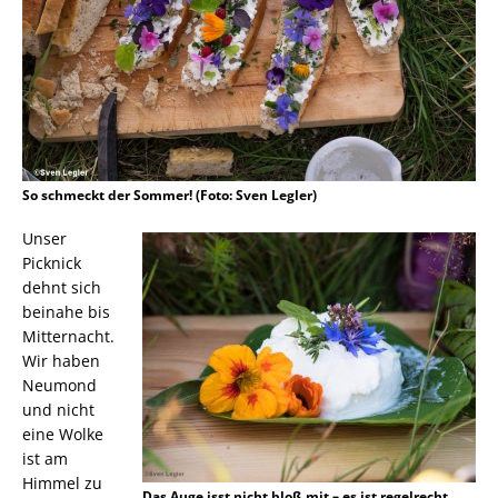
So schmeckt der Sommer! (Foto: Sven Legler)
Unser
Picknick
dehnt sich
beinahe bis
Mitternacht.
Wir haben
Neumond
und nicht
eine Wolke
ist am
Himmel zu
Das Auge isst nicht bloß mit – es ist regelrecht