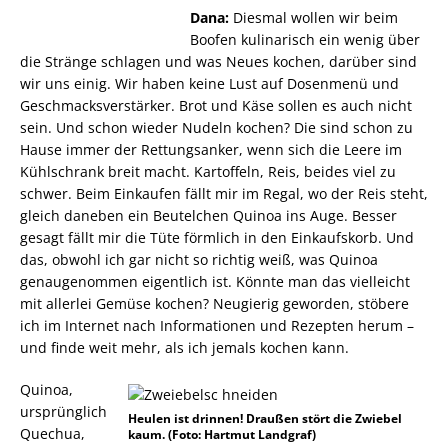
Dana:
Diesmal wollen wir beim
Boofen kulinarisch ein wenig über
die Stränge schlagen und was Neues kochen, darüber sind
wir uns einig. Wir haben keine Lust auf Dosenmenü und
Geschmacksverstärker. Brot und Käse sollen es auch nicht
sein. Und schon wieder Nudeln kochen? Die sind schon zu
Hause immer der Rettungsanker, wenn sich die Leere im
Kühlschrank breit macht. Kartoffeln, Reis, beides viel zu
schwer. Beim Einkaufen fällt mir im Regal, wo der Reis steht,
gleich daneben ein Beutelchen Quinoa ins Auge. Besser
gesagt fällt mir die Tüte förmlich in den Einkaufskorb. Und
das, obwohl ich gar nicht so richtig weiß, was Quinoa
genaugenommen eigentlich ist. Könnte man das vielleicht
mit allerlei Gemüse kochen? Neugierig geworden, stöbere
ich im Internet nach Informationen und Rezepten herum –
und finde weit mehr, als ich jemals kochen kann.
Quinoa,
ursprünglich
Heulen ist drinnen! Draußen stört die Zwiebel
Quechua,
kaum. (Foto: Hartmut Landgraf)