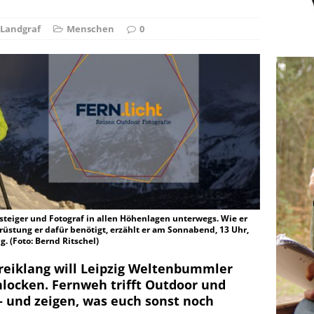
r Falschspieler
DRAUSSEN
Landgraf
Menschen
0
rgsteiger und Fotograf in allen Höhenlagen unterwegs. Wie er
rüstung er dafür benötigt, erzählt er am Sonnabend, 13 Uhr,
g. (Foto: Bernd Ritschel)
eiklang will Leipzig Weltenbummler
locken. Fernweh trifft Outdoor und
 – und zeigen, was euch sonst noch