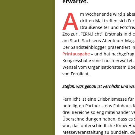
erwartet.
A
m Wochenende wird´s abent
dritten Mal treffen sich F
Draußenseiter und Fotofre
Zoo zur „FERN.licht“. Erstmals in di
am Start: Sachsens Abenteuer-Magaz
Der Sandsteinblogger präsentiert in
Printausgabe
– und hat nachgefragt
Kongresshalle sonst noch erwartet.
Wenzel vom Organisationsteam über
von Fernlicht.
Stefan, was genau ist Fernlicht und we
Fernlicht ist eine Erlebnismesse fü
beteiligten Partner – das Fotohaus 
drei Bereiche so eng miteinander 
Überschneidungen haben, dass es Si
war, das unterschiedliche Know Ho
Messeveranstaltung zu bündeln, die 