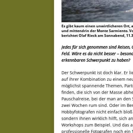
Es gibt kaum einen unwirtlicheren Ort, a
und mittendrin der Monte Sarmiento. Vo
berichtet Olaf Rieck am Sonnabend, 11.
Jedes für sich genommen sind Reisen, 
Feld. Wäre es da nicht besser – besond
erkennbaren Schwerpunkt zu haben?
Der Schwerpunkt ist doch klar. Er l
auf ihrer Kombination zu einem neu
möglichst spannende Themen, Partn
finden, die sich von der Masse abh
Pauschalreise, bei der man an den St
zwei Wochen rum sind. Oder im Ber
Hobbyfotografen nicht einfach bloß
sondern ihnen wirklich hilft, sich
Workshops zum Beispiel. Und das an
professionelle Fotografen noch ein