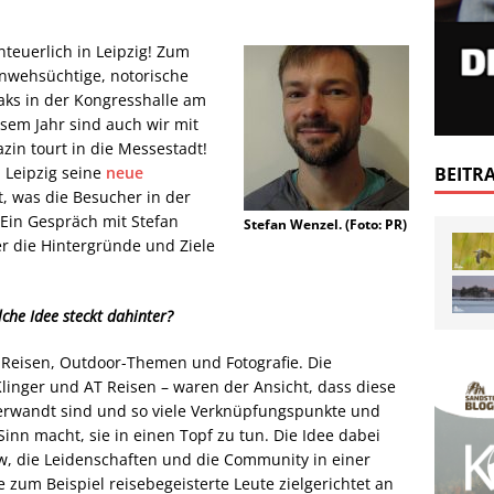
euerlich in Leipzig! Zum
ernwehsüchtige, notorische
aks in der Kongresshalle am
esem Jahr sind auch wir mit
in tourt in die Messestadt!
 Leipzig seine
neue
BEITR
, was die Besucher in der
 Ein Gespräch mit Stefan
Stefan Wenzel. (Foto: PR)
 die Hintergründe und Ziele
lche Idee steckt dahinter?
r Reisen, Outdoor-Themen und Fotografie. Die
Klinger und AT Reisen – waren der Ansicht, dass diese
verwandt sind und so viele Verknüpfungspunkte und
nn macht, sie in einen Topf zu tun. Die Idee dabei
w, die Leidenschaften und die Community in einer
zum Beispiel reisebegeisterte Leute zielgerichtet an