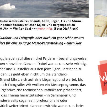
ls die Westküste Feuerlands. Kälte, Regen, Eis und Sturm –
n seiner abenteuerlichen Kajak- und Bergexpedition
30 Uhr im Weißen Saal >>>
mehr Infos
. (Foto: Olaf Rieck)
Outdoor und Fotografie aber auch ein ganz schön weites
ers für eine so junge Messe-Veranstaltung – einen klar
iegt ja eben auf diesen drei Feldern – beziehungsweise
en sinnvollen Ganzen. Dabei war es uns sehr wichtig,
er und Aussteller aus den jeweiligen Bereichen zu
eben. Es geht eben nicht um die Standard-
rand fährt, sich auf eine Liege legt und wartet, bis
eich Fotografie: Wir wollten ein Messeprogramm, das
 irgendwelche technischen Raffinessen präsentiert,
 an das Thema heranzutasten – in Seminaren und
dererseits sogar semiprofessionelle oder
 Stück weiterbringt. Genauso wichtig war es uns beim