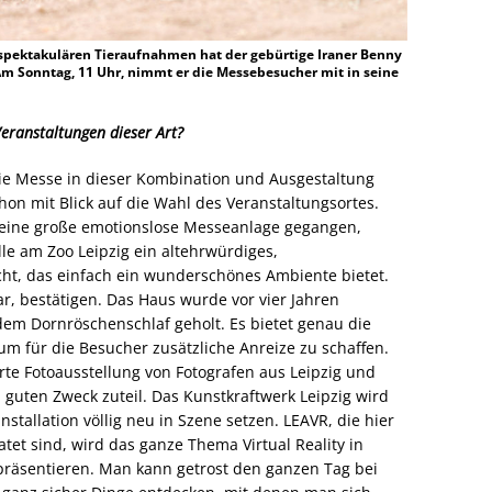
 spektakulären Tieraufnahmen hat der gebürtige Iraner Benny
Am Sonntag, 11 Uhr, nimmt er die Messebesucher mit in seine
eranstaltungen dieser Art?
die Messe in dieser Kombination und Ausgestaltung
hon mit Blick auf die Wahl des Veranstaltungsortes.
ndeine große emotionslose Messeanlage gegangen,
e am Zoo Leipzig ein altehrwürdiges,
ht, das einfach ein wunderschönes Ambiente bietet.
ar, bestätigen. Das Haus wurde vor vier Jahren
em Dornröschenschlaf geholt. Es bietet genau die
um für die Besucher zusätzliche Anreize zu schaffen.
rte Fotoausstellung von Fotografen aus Leipzig und
guten Zweck zuteil. Das Kunstkraftwerk Leipzig wird
stallation völlig neu in Szene setzen. LEAVR, die hier
atet sind, wird das ganze Thema Virtual Reality in
präsentieren. Man kann getrost den ganzen Tag bei