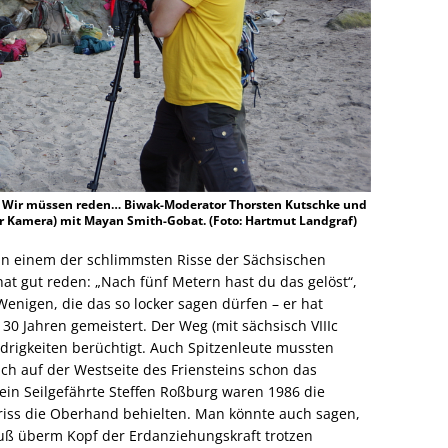
n? Wir müssen reden… Biwak-Moderator Thorsten Kutschke und
r Kamera) mit Mayan Smith-Gobat. (Foto: Hartmut Landgraf)
 an einem der schlimmsten Risse der Sächsischen
at gut reden: „Nach fünf Metern hast du das gelöst“,
Wenigen, die das so locker sagen dürfen – er hat
30 Jahren gemeistert. Der Weg (mit sächsisch VIIIc
idrigkeiten berüchtigt. Auch Spitzenleute mussten
h auf der Westseite des Friensteins schon das
in Seilgefährte Steffen Roßburg waren 1986 die
riss die Oberhand behielten. Man könnte auch sagen,
Fuß überm Kopf der Erdanziehungskraft trotzen