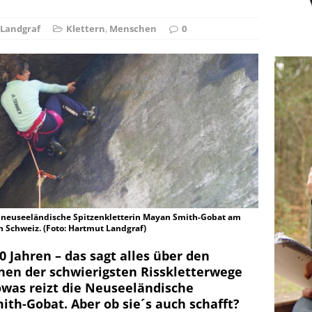
r Falschspieler
DRAUSSEN
Landgraf
Klettern
,
Menschen
0
 Die neuseeländische Spitzenkletterin Mayan Smith-Gobat am
n Schweiz. (Foto: Hartmut Landgraf)
 Jahren – das sagt alles über den
inen der schwierigsten Risskletterwege
owas reizt die Neuseeländische
ith-Gobat. Aber ob sie´s auch schafft?