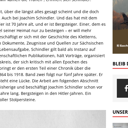
it, über die längst alles gesagt scheint und die doch
 Auch bei Joachim Schindler. Und das hat mit dem
r ist 70 Jahre alt, und er ist Bergsteiger. Einer, dem es
el seiner Heimat nur zu besteigen – er will mehr
schäftigt er sich mit der Geschichte des Kletterns,
h Dokumente, Zeugnisse und Quellen zur Sächsischen
ebensaufgabe, Schindler gilt bald als Instanz auf
nschaftlichen Publikationen, hält Vorträge, organisiert
kreis, der sich kritisch mit allen Epochen des
BLEIB
ringt er den ersten Teil einer Chronik über die
864 bis 1918. Band zwei folgt nur fünf Jahre später. Er
teht eine Lücke. Die Arbeit am folgenden Abschnitt
 Bisherige und beschäftigt Joachim Schindler schon vor
hre lang. Bergsteigen in den Hitler-Jahren. Ein
ller Stolpersteine.
UNSER