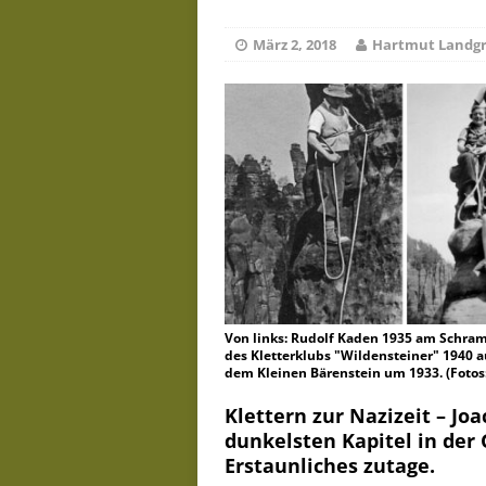
De
Juli 23, 2026
März 2, 2018
Hartmut Landgr
Von links: Rudolf Kaden 1935 am Schramm
des Kletterklubs "Wildensteiner" 1940 a
dem Kleinen Bärenstein um 1933. (Fotos:
Klettern zur Nazizeit – Jo
dunkelsten Kapitel in der 
Erstaunliches zutage.