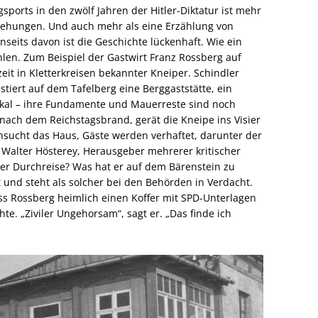
gsports in den zwölf Jahren der Hitler-Diktatur ist mehr
egehungen. Und auch mehr als eine Erzählung von
seits davon ist die Geschichte lückenhaft. Wie ein
hlen. Zum Beispiel der Gastwirt Franz Rossberg auf
eit in Kletterkreisen bekannter Kneiper. Schindler
xistiert auf dem Tafelberg eine Berggaststätte, ein
okal – ihre Fundamente und Mauerreste sind noch
 nach dem Reichstagsbrand, gerät die Kneipe ins Visier
hsucht das Haus, Gäste werden verhaftet, darunter der
Walter Hösterey, Herausgeber mehrerer kritischer
 der Durchreise? Was hat er auf dem Bärenstein zu
 und steht als solcher bei den Behörden in Verdacht.
ass Rossberg heimlich einen Koffer mit SPD-Unterlagen
e. „Ziviler Ungehorsam“, sagt er. „Das finde ich