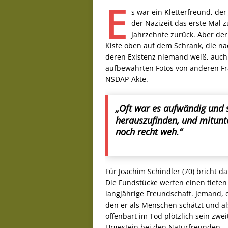
E
s war ein Kletterfreund, de
der Nazizeit das erste Mal 
Jahrzehnte zurück. Aber der 
Kiste oben auf dem Schrank, die n
deren Existenz niemand weiß, auch 
aufbewahrten Fotos von anderen Fra
NSDAP-Akte.
„Oft war es aufwändig und 
herauszufinden, und mitunte
noch recht weh.“
Für Joachim Schindler (70) bricht 
Die Fundstücke werfen einen tiefen
langjährige Freundschaft. Jemand, 
den er als Menschen schätzt und a
offenbart im Tod plötzlich sein zwe
Urgestein bei den Naturfreunden. „