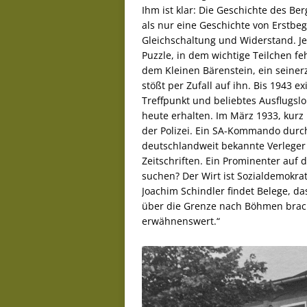
Ihm ist klar: Die Geschichte des Ber
als nur eine Geschichte von Erstb
Gleichschaltung und Widerstand. Jen
Puzzle, in dem wichtige Teilchen fe
dem Kleinen Bärenstein, ein seinerz
stößt per Zufall auf ihn. Bis 1943 e
Treffpunkt und beliebtes Ausflugsl
heute erhalten. Im März 1933, kurz
der Polizei. Ein SA-Kommando durc
deutschlandweit bekannte Verleger 
Zeitschriften. Ein Prominenter auf
suchen? Der Wirt ist Sozialdemokrat
Joachim Schindler findet Belege, d
über die Grenze nach Böhmen bracht
erwähnenswert.“