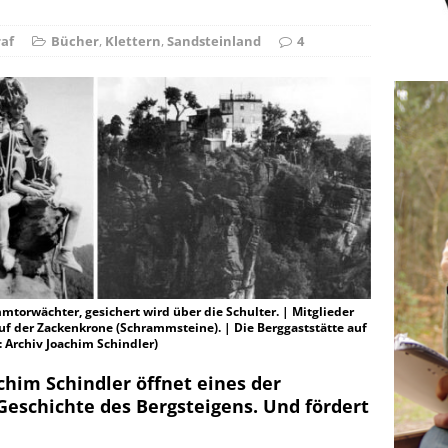
r Falschspieler
DRAUSSEN
af
Bücher
,
Klettern
,
Sandsteinland
4
torwächter, gesichert wird über die Schulter. | Mitglieder
uf der Zackenkrone (Schrammsteine). | Die Berggaststätte auf
 Archiv Joachim Schindler)
achim Schindler öffnet eines der
Geschichte des Bergsteigens. Und fördert