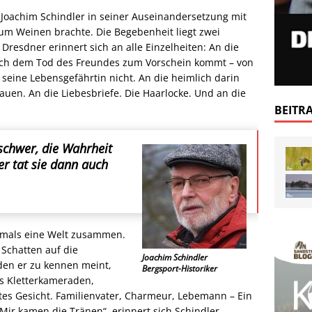
r Joachim Schindler in seiner Auseinandersetzung mit
zum Weinen brachte. Die Begebenheit liegt zwei
Dresdner erinnert sich an alle Einzelheiten: An die
ach dem Tod des Freundes zum Vorschein kommt – von
seine Lebensgefährtin nicht. An die heimlich darin
uen. An die Liebesbriefe. Die Haarlocke. Und an die
BEITR
schwer, die Wahrheit
r tat sie dann auch
damals eine Welt zusammen.
 Schatten auf die
Joachim Schindler
den er zu kennen meint,
Bergsport-Historiker
ls Kletterkameraden,
ites Gesicht. Familienvater, Charmeur, Lebemann – Ein
Mir kamen die Tränen“, erinnert sich Schindler.