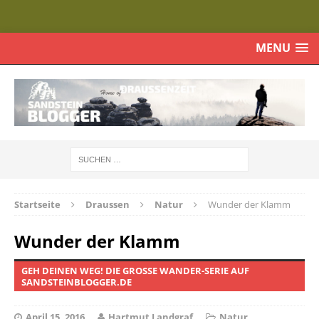
MENU
Startseite
Draussen
Natur
Wunder der Klamm
Wunder der Klamm
GEH DEINEN WEG! DIE GROSSE WANDER-SERIE AUF S
ANDSTEINBLOGGER.DE
April 15, 2016
Hartmut Landgraf
Natur
,