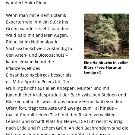
wundert Holm Riebe.
Wenn man mit einem Botanik-
Experten wie ihm ein Stück ins
Grüne wandert, sieht man den
Wald bald mit anderen Augen.
Riebe ist im Nationalpark
Sächsische Schweiz zuständig für
den Arten- und Biotopschutz –
kaum jemand kennt die
Eine Hainbuche in voller
Blüte. (Foto: Hartmut
Pflanzenwelt des
Landgraf)
Elbsandsteingebirges besser als
er. Mitte April im Polenztal. Der
Frühling bricht aus allen Knospen. Munter und mit
jugendlicher Kraft sprudelt der Bach zwischen Steinen und
Blöcken dahin. Er wäscht das braune Herbstlaub von den
Ufern fort, trägt tote Äste und Zweige zum Tal hinaus –
macht überall reinen Tisch mit den Resten verwelkten
Lebens und schafft Platz für Neues. Die Luft riecht würzig
nach Erde und frischem Grün. An den Bachrändern sind die
Märzenbecher bereits wieder verblüht, stattdessen