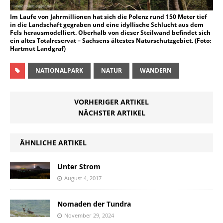
Im Laufe von Jahrmillionen hat sich die Polenz rund 150 Meter tief
in die Landschaft gegraben und eine idyllische Schlucht aus dem
Fels herausmodelliert. Oberhalb von dieser Steilwand befindet sich
ein altes Totalreservat – Sachsens ältestes Naturschutzgebiet. (Foto:
Hartmut Landgraf)
NATIONALPARK
NATUR
WANDERN
VORHERIGER ARTIKEL
NÄCHSTER ARTIKEL
ÄHNLICHE ARTIKEL
Unter Strom
August 4, 2017
Nomaden der Tundra
November 29, 2024