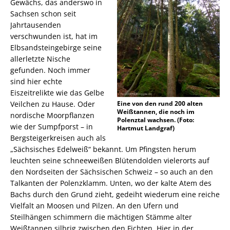
Gewächs, das anderswo in
Sachsen schon seit
Jahrtausenden
verschwunden ist, hat im
Elbsandsteingebirge seine
allerletzte Nische
gefunden. Noch immer
sind hier echte
Eiszeitrelikte wie das Gelbe
Veilchen zu Hause. Oder
Eine von den rund 200 alten
Weißtannen, die noch im
nordische Moorpflanzen
Polenztal wachsen. (Foto:
wie der Sumpfporst – in
Hartmut Landgraf)
Bergsteigerkreisen auch als
„Sächsisches Edelweiß“ bekannt. Um Pfingsten herum
leuchten seine schneeweißen Blütendolden vielerorts auf
den Nordseiten der Sächsischen Schweiz – so auch an den
Talkanten der Polenzklamm. Unten, wo der kalte Atem des
Bachs durch den Grund zieht, gedeiht wiederum eine reiche
Vielfalt an Moosen und Pilzen. An den Ufern und
Steilhängen schimmern die mächtigen Stämme alter
Weißtannen silbrig zwischen den Fichten. Hier in der