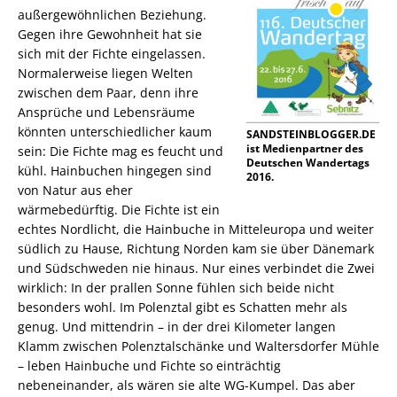
außergewöhnlichen Beziehung.
Gegen ihre Gewohnheit hat sie
sich mit der Fichte eingelassen.
Normalerweise liegen Welten
zwischen dem Paar, denn ihre
Ansprüche und Lebensräume
könnten unterschiedlicher kaum
SANDSTEINBLOGGER.DE
ist Medienpartner des
sein: Die Fichte mag es feucht und
Deutschen Wandertags
kühl. Hainbuchen hingegen sind
2016.
von Natur aus eher
wärmebedürftig. Die Fichte ist ein
echtes Nordlicht, die Hainbuche in Mitteleuropa und weiter
südlich zu Hause, Richtung Norden kam sie über Dänemark
und Südschweden nie hinaus. Nur eines verbindet die Zwei
wirklich: In der prallen Sonne fühlen sich beide nicht
besonders wohl. Im Polenztal gibt es Schatten mehr als
genug. Und mittendrin – in der drei Kilometer langen
Klamm zwischen Polenztalschänke und Waltersdorfer Mühle
– leben Hainbuche und Fichte so einträchtig
nebeneinander, als wären sie alte WG-Kumpel. Das aber