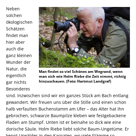
Neben
solchen
ökologischen
Schätzen
findet man
hier aber
auch die
ganz kleinen
Wunder der
Natur, die
Man findet so viel Schönes am Wegrand, wenn
eigentlich
man sich wie Holm Riebe die Zeit nimmt, richtig
hinzuschauen. (Foto: Hartmut Landgraf)
gar nichts
Besonderes
sind. Inzwischen sind wir ein ganzes Stück am Bach entlang
gewandert. Wir freuen uns über die Stille und einen schon
halb verfaulten Buchenstamm am Ufer – das Alter hat ihn
gebrochen, schwarze Baumpilze kleben wie festgebackene
Fladen am Stumpf. Unten ist er beinahe so dick wie eine
dorische Säule. Holm Riebe liebt solche Baum-Ungetüme. Er
kennt Urwälder in den Karpaten, wo viele Stämme so