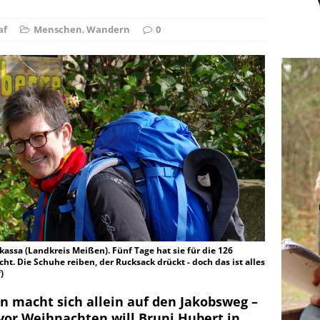
ie Elfenkönigin
NATUR
af
Menschen
,
Wandern
0
kassa (Landkreis Meißen). Fünf Tage hat sie für die 126
cht. Die Schuhe reiben, der Rucksack drückt - doch das ist alles
)
n macht sich allein auf den Jakobsweg –
 vor Weihnachten will Bruni Hubert in