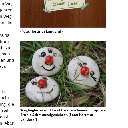
ren Weg
 Jahren
en Weg
Familie
z
(Foto: Hartmut Landgraf)
hnung
Bruni
rde zu
gegen
ben und
e zu
die
lucht
ng, die
reift
Wegbegleiter und Trost für die schweren Etappen:
Brunis Schmunzelgesichter. (Foto: Hartmut
sonst
Landgraf)
n. Aber