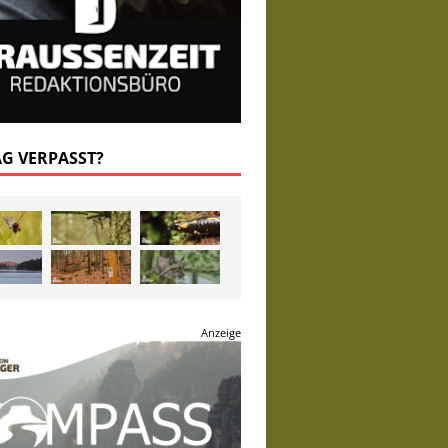
AG VERPASST?
Anzeige