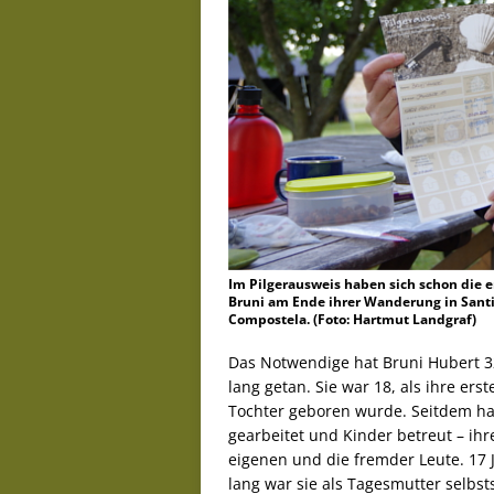
Im Pilgerausweis haben sich schon die
Bruni am Ende ihrer Wanderung in Santia
Compostela. (Foto: Hartmut Landgraf)
Das Notwendige hat Bruni Hubert 3
lang getan. Sie war 18, als ihre erst
Tochter geboren wurde. Seitdem ha
gearbeitet und Kinder betreut – ihr
eigenen und die fremder Leute. 17 
lang war sie als Tagesmutter selbst