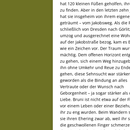
hat 120 kleinen Füßen geholfen, ih
zu finden. Aber in den letzten zehn
hat sie insgeheim von ihrem eigen
geträumt – vom Jakobsweg. Als die 
schließlich von Dresden nach Görlit
umzog und ausgerechnet eine Wo
auf der Jakobstraße bezog, kam es 
wie ein Zeichen vor. Der Traum wu
mächtig. Dem offenen Horizont ent
zu gehen, sich einem Weg hinzuge
ihn ohne Umkehr und Reue zu End
gehen, diese Sehnsucht war stärker
geworden als die Bindung an alles
Vertraute oder der Wunsch nach
Geborgenheit – ja sogar stärker als 
Liebe. Bruni ist nicht etwa auf der F
vor einem Leben oder einer Beziehu
ihr zu eng wurden. Beim Wandern st
sie ihren Ehering zwar ab, weil ihr 
die geschwollenen Finger schmerze