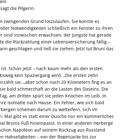
 ein
agt die Pilgerin.
 zwingenden Grund loszulaufen. Sie konnte es
voller Notwendigkeiten schließlich ein Fenster zu ihren
r sind inzwischen erwachsen, der Jüngste hat gerade
de die Rückzahlung einer Lebensversicherung fällig –
ann geschlagen und ließ sie ziehen. Jetzt tut Bruni das
ist. Schon jetzt – nach kaum mehr als den ersten
akobsweg kein Spaziergang wird. „Die ersten zehn
erzählt sie, „aber schon nach 20 Kilometern fing es an
sie bald schmerzhaft an die Lasten des Daseins. Die
g, am dritten spürt sie jeden Knochen im Leib. In
ihre Isomatte nach Hause. Ein Fehler, wie sich bald
rbergen scheinen darum zu wetteifern, sich im
n. Mal gibt es statt einer Dusche nur ein kümmerliches
mal Brunis Fuß hineinpasst. In einer anderen Herberge
e schon Napoleon auf seinem Rückzug aus Russland
en Habseligkeiten – von der Regenjacke bis zur