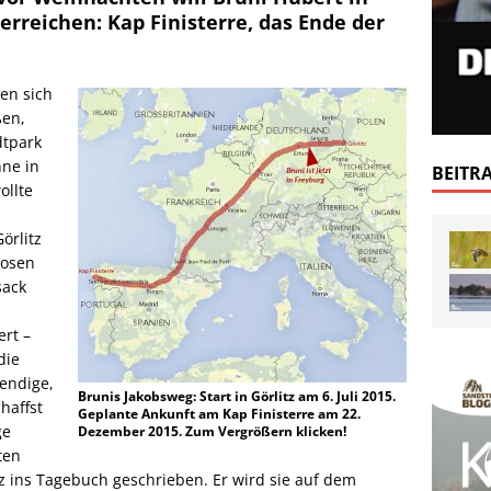
erreichen: Kap Finisterre, das Ende der
en sich
ßen,
dtpark
hne in
BEITR
ollte
örlitz
Hosen
sack
rt –
die
wendige,
Brunis Jakobsweg: Start in Görlitz am 6. Juli 2015.
haffst
Geplante Ankunft am Kap Finisterre am 22.
ge
Dezember 2015. Zum Vergrößern klicken!
ten
z ins Tagebuch geschrieben. Er wird sie auf dem