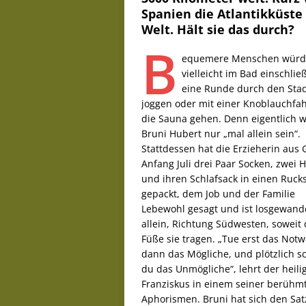
Spanien die Atlantikküste 
Welt. Hält sie das durch?
B
equemere Menschen würd
vielleicht im Bad einschlie
eine Runde durch den Sta
joggen oder mit einer Knoblauchfa
die Sauna gehen. Denn eigentlich w
Bruni Hubert nur „mal allein sein“.
Stattdessen hat die Erzieherin aus G
Anfang Juli drei Paar Socken, zwei 
und ihren Schlafsack in einen Ruck
gepackt, dem Job und der Familie
Lebewohl gesagt und ist losgewande
allein, Richtung Südwesten, soweit 
Füße sie tragen. „Tue erst das Not
dann das Mögliche, und plötzlich sc
du das Unmögliche“, lehrt der heili
Franziskus in einem seiner berühm
Aphorismen. Bruni hat sich den Sat