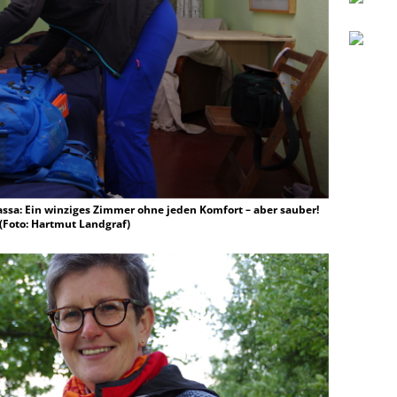
assa: Ein winziges Zimmer ohne jeden Komfort – aber sauber!
 (Foto: Hartmut Landgraf)