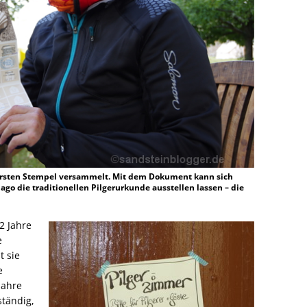
 ersten Stempel versammelt. Mit dem Dokument kann sich
go die traditionellen Pilgerurkunde ausstellen lassen – die
2 Jahre
e
t sie
e
Jahre
ständig,