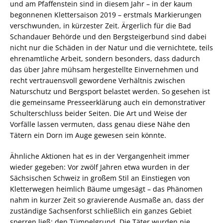
und am Pfaffenstein sind in diesem Jahr – in der kaum
begonnenen Klettersaison 2019 – erstmals Markierungen
verschwunden, in kürzester Zeit. Ärgerlich für die Bad
Schandauer Behörde und den Bergsteigerbund sind dabei
nicht nur die Schäden in der Natur und die vernichtete, teils
ehrenamtliche Arbeit, sondern besonders, dass dadurch
das über Jahre mühsam hergestellte Einvernehmen und
recht vertrauensvoll gewordene Verhältnis zwischen
Naturschutz und Bergsport belastet werden. So gesehen ist
die gemeinsame Presseerklärung auch ein demonstrativer
Schulterschluss beider Seiten. Die Art und Weise der
Vorfälle lassen vermuten, dass genau diese Nähe den
Tätern ein Dorn im Auge gewesen sein könnte.
Ähnliche Aktionen hat es in der Vergangenheit immer
wieder gegeben: Vor zwölf Jahren etwa wurden in der
Sächsischen Schweiz in großem Stil an Einstiegen von
Kletterwegen heimlich Bäume umgesägt – das Phänomen
nahm in kurzer Zeit so gravierende Ausmaße an, dass der
zuständige Sachsenforst schließlich ein ganzes Gebiet
sperren ließ: den Tümpelgrund. Die Täter wurden nie