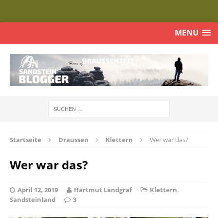
MENU
Startseite
Draussen
Klettern
Wer war das?
Wer war das?
April 12, 2019
Hartmut Landgraf
Klettern
,
Sandsteinland
3