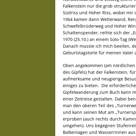
Falkenstein nur die grob strukturi
Südriss und Hoher Riss, wobei mir d
1964 kamen dann Wetterwand, Reng
Schwefelbrüderweg und Hoher Winke
Schattenspender, reihte sich der „E
1970 (25.10.) an einem Solo-Tag (We
Danach musste ich mich beeilen, de
Geburtstagstorte für meinen Vater 
Oben angekommen (am nördlichen 
des Gipfels) hat der Falkenstein, für
aufmerksame und neugierige Besuc
einiges zu bieten. Die erforderliche
Gipfelwanderung zum Buch kann m
einer Zeitreise gestalten. Dabei ben
man den oberen Teil des „Turnerw
und kann seinen Mut am „Turnersp
erproben (auch rechts durch Kamin
umgehen). Uns begegnen Stufenrei
Balkenlagen und Wasserrinnen au