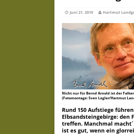
De
Juli 23, 2026
Juni 21, 2019
Hartmut Landg
Nicht nur für Bernd Arnold ist der Falk
(Fotomontage: Sven Legler/Hartmut Lan
Rund 150 Aufstiege führen
Elbsandsteingebirge: den 
treffen. Manchmal macht´
ist es gut, wenn ein glorr