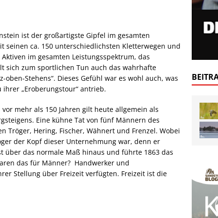
enstein ist der großartigste Gipfel im gesamten
it seinen ca. 150 unterschiedlichsten Kletterwegen und
lle Aktiven im gesamten Leistungsspektrum, das
ellt sich zum sportlichen Tun auch das wahrhafte
BEITR
nz-oben-Stehens“. Dieses Gefühl war es wohl auch, was
 ihrer „Eroberungstour“ antrieb.
 vor mehr als 150 Jahren gilt heute allgemein als
gsteigens. Eine kühne Tat von fünf Männern des
n Tröger, Hering, Fischer, Wähnert und Frenzel. Wobei
röger der Kopf dieser Unternehmung war, denn er
nst über das normale Maß hinaus und führte 1863 das
waren das für Männer? Handwerker und
r Stellung über Freizeit verfügten. Freizeit ist die