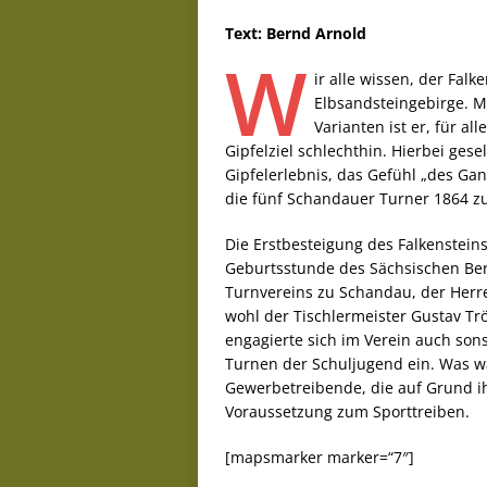
Text: Bernd Arnold
W
ir alle wissen, der Falk
Elbsandsteingebirge. M
Varianten ist er, für a
Gipfelziel schlechthin. Hierbei ges
Gipfelerlebnis, das Gefühl „des Ga
die fünf Schandauer Turner 1864 zu
Die Erstbesteigung des Falkensteins
Geburtsstunde des Sächsischen Ber
Turnvereins zu Schandau, der Herre
wohl der Tischlermeister Gustav T
engagierte sich im Verein auch so
Turnen der Schuljugend ein. Was 
Gewerbetreibende, die auf Grund ihre
Voraussetzung zum Sporttreiben.
[mapsmarker marker=“7″]