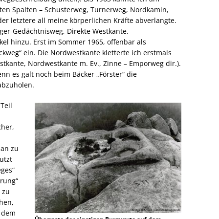
erten Spalten – Schusterweg, Turnerweg, Nordkamin,
er letztere all meine körperlichen Kräfte abverlangte.
er-Gedächtnisweg, Direkte Westkante,
l hinzu. Erst im Sommer 1965, offenbar als
ckweg“ ein. Die Nordwestkante kletterte ich erstmals
stkante, Nordwestkante m. Ev., Zinne – Emporweg dir.).
nn es galt noch beim Bäcker „Förster“ die
abzuholen.
Teil
her,
an zu
utzt
eges“
rung“
 zu
hen,
s dem