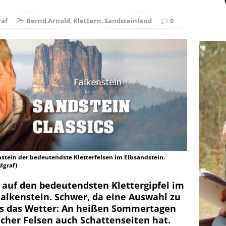
r Falschspieler
DRAUSSEN
raf
Bernd Arnold
,
Klettern
,
Sandsteinland
0
enstein der bedeutendste Kletterfelsen im Elbsandstein.
dgraf)
 auf den bedeutendsten Klettergipfel im
Falkenstein. Schwer, da eine Auswahl zu
s das Wetter: An heißen Sommertagen
eicher Felsen auch Schattenseiten hat.