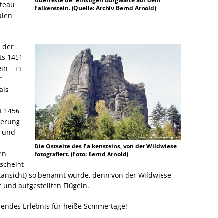
Überreste der einstigen Burgwarte auf dem
ateau
Falkenstein. (Quelle: Archiv Bernd Arnold)
alen
r der
ts 1451
in – in
r
als
n 1456
tierung
h und
Die Ostseite des Falkensteins, von der Wildwiese
en
fotografiert. (Foto: Bernd Arnold)
scheint
tansicht) so benannt wurde, denn von der Wildwiese
 und aufgestellten Flügeln.
endes Erlebnis für heiße Sommertage!