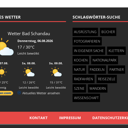
ES WETTER
SCHLAGWÖRTER-SUCHE
AUSRÜSTUNG
BÜCHER
Wetter Bad Schandau
Donnerstag, 06.08.2026
FOTOGRAFIEREN
17 / 30°C
IN EIGENER SACHE
KLETTERN
Leicht bewölkt
KOCHEN
NATIONALPARK
 07.08.
Sa, 08.08.
So, 09.08.
NATUR
PADDELN
PARTNER
RADFAHREN
REISEZIELE
/ 25°C
12 / 26°C
15 / 31°C
onnig
Leicht bewölkt
Leicht bewölkt
SZENE
WANDERN
Aktuelles Wetter ansehen
WISSENSCHAFT
KONTAKT
IMPRESSUM
DATENSCHUTZERK