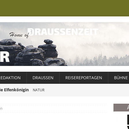
REDAKTION
DRAUSSEN
REISEREPORTAGEN
BÜHNE
ie Elfenkönigin
NATUR
er Ewiggestrige
NATUR
en
Schweden – ein Wintermärchen
ABENTEUER
Weg zur Ruhe
025
NATUR