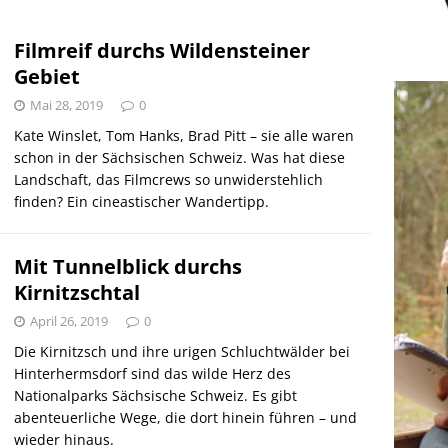
r Falschspieler
DRAUSSEN
Filmreif durchs Wildensteiner
Gebiet
Mai 28, 2019
0
Kate Winslet, Tom Hanks, Brad Pitt – sie alle waren
schon in der Sächsischen Schweiz. Was hat diese
Landschaft, das Filmcrews so unwiderstehlich
finden? Ein cineastischer Wandertipp.
Mit Tunnelblick durchs
Kirnitzschtal
April 26, 2019
0
Die Kirnitzsch und ihre urigen Schluchtwälder bei
Hinterhermsdorf sind das wilde Herz des
Nationalparks Sächsische Schweiz. Es gibt
abenteuerliche Wege, die dort hinein führen – und
wieder hinaus.