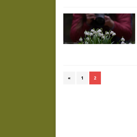
«
1
2