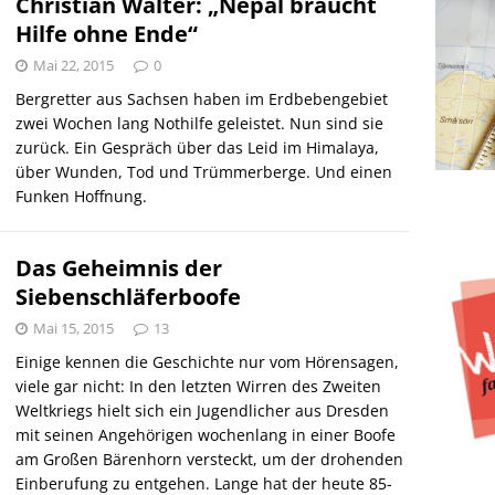
Christian Walter: „Nepal braucht
Hilfe ohne Ende“
Mai 22, 2015
0
Bergretter aus Sachsen haben im Erdbebengebiet
zwei Wochen lang Nothilfe geleistet. Nun sind sie
zurück. Ein Gespräch über das Leid im Himalaya,
über Wunden, Tod und Trümmerberge. Und einen
Funken Hoffnung.
Das Geheimnis der
Siebenschläferboofe
Mai 15, 2015
13
Einige kennen die Geschichte nur vom Hörensagen,
viele gar nicht: In den letzten Wirren des Zweiten
Weltkriegs hielt sich ein Jugendlicher aus Dresden
mit seinen Angehörigen wochenlang in einer Boofe
am Großen Bärenhorn versteckt, um der drohenden
Einberufung zu entgehen. Lange hat der heute 85-