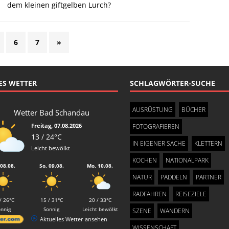
dem kleinen giftgelben Lurch?
6
7
»
ES WETTER
SCHLAGWÖRTER-SUCHE
AUSRÜSTUNG
BÜCHER
Wetter Bad Schandau
Freitag, 07.08.2026
FOTOGRAFIEREN
13 / 24°C
IN EIGENER SACHE
KLETTERN
Leicht bewölkt
KOCHEN
NATIONALPARK
 08.08.
So, 09.08.
Mo, 10.08.
NATUR
PADDELN
PARTNER
RADFAHREN
REISEZIELE
/ 26°C
15 / 31°C
20 / 33°C
onnig
Sonnig
Leicht bewölkt
SZENE
WANDERN
Aktuelles Wetter ansehen
WISSENSCHAFT