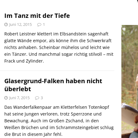
r Falschspieler
DRAUSSEN
Im Tanz mit der Tiefe
Juni 12, 2015
1
Robert Leistner klettert im Elbsandstein sagenhaft
glatte Wände empor, als könne ihm die Schwerkraft
nichts anhaben. Scheinbar mühelos und leicht wie
ein Tänzer. Und manchmal sogar richtig stilvoll – mit
Frack und Zylinder.
Glasergrund-Falken haben nicht
überlebt
Juni 7, 2015
3
Das Wanderfalkenpaar am Kletterfelsen Totenkopf
hat seine Jungen verloren, trotz Sperrzone und
Bewachung. Auch im Großen Zschand, in den
Weißen Brüchen und im Schrammsteingebiet schlug
die Brut in diesem Jahr fehl.