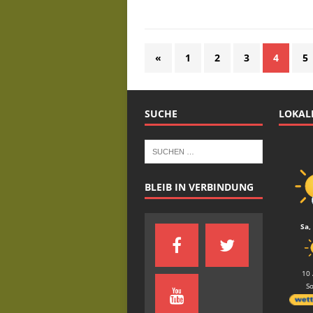
«
1
2
3
4
5
SUCHE
LOKAL
BLEIB IN VERBINDUNG
Sa,
10 
S