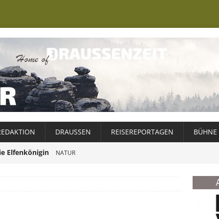
REDAKTION
DRAUSSEN
REISEREPORTAGEN
BÜHNE
ie Elfenkönigin
NATUR
er Ewiggestrige
NATUR
Schweden – ein Wintermärchen
ABENTEUER
Weg zur Ruhe
025
NATUR