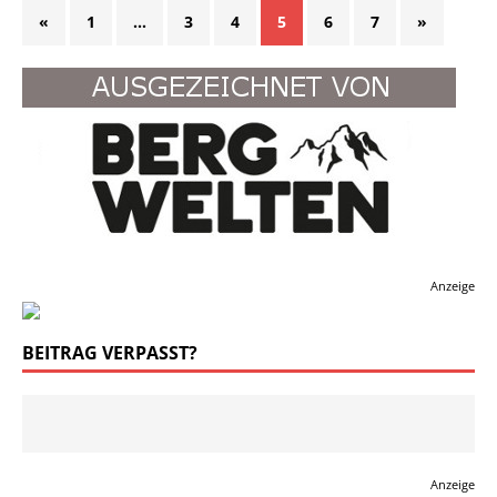
«
1
…
3
4
5
6
7
»
Anzeige
BEITRAG VERPASST?
Anzeige