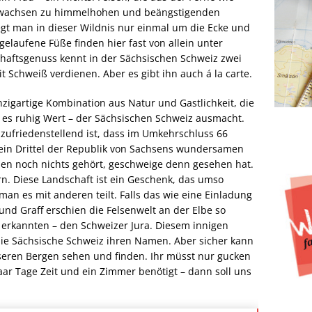
, wachsen zu himmelhohen und beängstigenden
gt man in dieser Wildnis nur einmal um die Ecke und
gelaufene Füße finden hier fast von allein unter
haftsgenuss kennt in der Sächsischen Schweiz zwei
 Schweiß verdienen. Aber es gibt ihn auch á la carte.
inzigartige Kombination aus Natur und Gastlichkeit, die
 es ruhig Wert – der Sächsischen Schweiz ausmacht.
zufriedenstellend ist, dass im Umkehrschluss 66
ein Drittel der Republik von Sachsens wundersamen
en noch nichts gehört, geschweige denn gesehen hat.
rn. Diese Landschaft ist ein Geschenk, das umso
an es mit anderen teilt. Falls das wie eine Einladung
g und Graff erschien die Felsenwelt an der Elbe so
n erkannten – den Schweizer Jura. Diesem innigen
die Sächsische Schweiz ihren Namen. Aber sicher kann
seren Bergen sehen und finden. Ihr müsst nur gucken
r Tage Zeit und ein Zimmer benötigt – dann soll uns