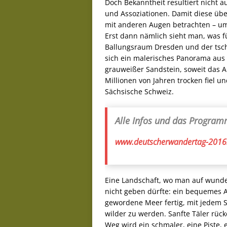
Doch Bekanntheit resultiert nicht 
und Assoziationen. Damit diese üb
mit anderen Augen betrachten – um 
Erst dann nämlich sieht man, was f
Ballungsraum Dresden und der tsche
sich ein malerisches Panorama aus
grauweißer Sandstein, soweit das Au
Millionen von Jahren trocken fiel u
Sächsische Schweiz.
Alle Infos und das Progra
www.deutscherwandertag-2016
Eine Landschaft, wo man auf wunde
nicht geben dürfte: ein bequemes Ab
gewordene Meer fertig, mit jedem 
wilder zu werden. Sanfte Täler rüc
Weg wird ein schmaler, eine Piste, e