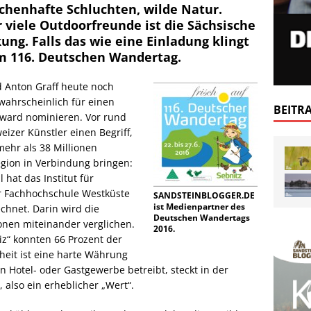
chenhafte Schluchten, wilde Natur.
 viele Outdoorfreunde ist die Sächsische
ng. Falls das wie eine Einladung klingt
zum 116. Deutschen Wandertag.
 Anton Graff heute noch
wahrscheinlich für einen
BEITR
ward nominieren. Vor rund
izer Künstler einen Begriff,
mehr als 38 Millionen
gion in Verbindung bringen:
 hat das Institut für
 Fachhochschule Westküste
SANDSTEINBLOGGER.DE
ist Medienpartner des
echnet. Darin wird die
Deutschen Wandertags
onen miteinander verglichen.
2016.
z“ konnten 66 Prozent der
eit ist eine harte Währung
 Hotel- oder Gastgewerbe betreibt, steckt in der
 also ein erheblicher „Wert“.