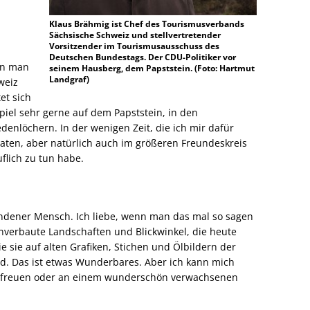
Klaus Brähmig ist Chef des Tourismusverbands
Sächsische Schweiz und stellvertretender
Vorsitzender im Tourismusausschuss des
Deutschen Bundestags. Der CDU-Politiker vor
nn man
seinem Hausberg, dem Papststein. (Foto: Hartmut
Landgraf)
weiz
et sich
piel sehr gerne auf dem Papststein, in den
nlöchern. In der wenigen Zeit, die ich mir dafür
aten, aber natürlich auch im größeren Freundeskreis
flich zu tun habe.
undener Mensch. Ich liebe, wenn man das mal so sagen
Unverbaute Landschaften und Blickwinkel, die heute
e sie auf alten Grafiken, Stichen und Ölbildern der
nd. Das ist etwas Wunderbares. Aber ich kann mich
z freuen oder an einem wunderschön verwachsenen