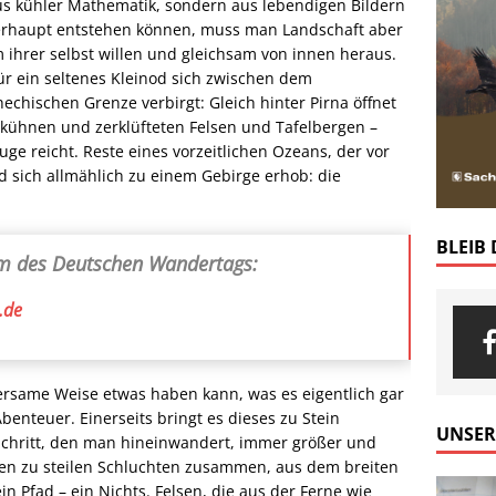
aus kühler Mathematik, sondern aus lebendigen Bildern
erhaupt entstehen können, muss man Landschaft aber
ihrer selbst willen und gleichsam von innen heraus.
ür ein seltenes Kleinod sich zwischen dem
chischen Grenze verbirgt: Gleich hinter Pirna öffnet
 kühnen und zerklüfteten Felsen und Tafelbergen –
ge reicht. Reste eines vorzeitlichen Ozeans, der vor
nd sich allmählich zu einem Gebirge erhob: die
BLEIB
mm des Deutschen Wandertags:
.de
rsame Weise etwas haben kann, was es eigentlich gar
enteuer. Einerseits bringt es dieses zu Stein
UNSER
Schritt, den man hineinwandert, immer größer und
ken zu steilen Schluchten zusammen, aus dem breiten
in Pfad – ein Nichts. Felsen, die aus der Ferne wie