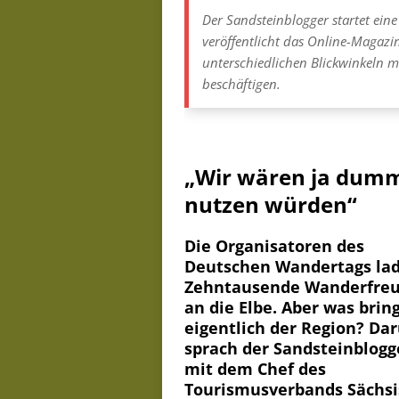
Der Sandsteinblogger startet ein
veröffentlicht das Online-Magazin 
unterschiedlichen Blickwinkeln mi
beschäftigen.
„Wir wären ja dumm
nutzen würden“
Die Organisatoren des
Deutschen Wandertags la
Zehntausende Wanderfre
an die Elbe. Aber was brin
eigentlich der Region? Da
sprach der Sandsteinblogg
mit dem Chef des
Tourismusverbands Sächsi