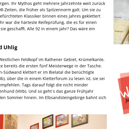
rgen. Ihr Mythos geht mehrere Jahrzehnte weit zurück
DR-Zeiten, die früher als Spitzennorm galt. Um sie zu
efürchteten Klassiker binnen eines Jahres geklettert
hr war die härteste Reifeprüfung, die es für einen
ie geschafft. Alle 92 in einem Jahr? Das wäre ein
d Uhlig
Westlichen Feldkopf im Rathener Gebiet, Krümelkante,
e bereits die ersten fünf Meisterwege in der Tasche.
-Südwand klettert er im Bielatal die berüchtigte
), über die in einem Kletterforum zu lesen ist, sie sei
empfehlen. Tags darauf folgt die nicht minder
enhund (VIIIb). Und so geht´s das ganze Frühjahr
n den Sommer hinein. Im Elbsandsteingebirge bahnt sich