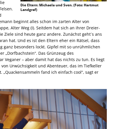
lie
Die Eltern: Michaela und Sven. (Foto: Hartmut
Felsen.
Landgraf)
d
nemann beginnt alles schon im zarten Alter von
pe, Alter Weg (I). Seitdem hat sich an ihrer Dreier-
die Ziele sind heute ganz andere. Zunächst geht´s ans
an hat. Und es ist den Eltern eher ein Rätsel, dass
g ganz besonders lockt. Gipfel mit so unrühmlichen
oder „Dorfbachstein“. Das Grünzeug des
ar Veganer – aber damit hat das nichts zu tun. Es liegt
 von Urwüchsigkeit und Abenteuer, das im Tiefkeller
t. „Quackensammeln fand ich einfach cool“, sagt er