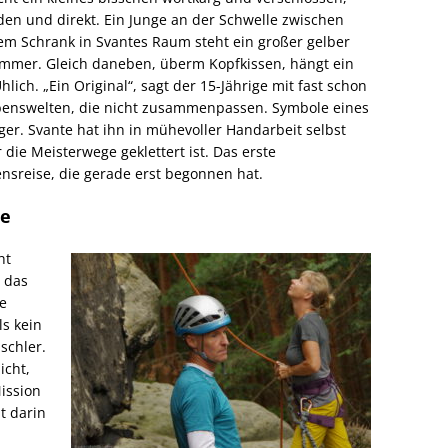
en und direkt. Ein Junge an der Schwelle zwischen
em Schrank in Svantes Raum steht ein großer gelber
zimmer. Gleich daneben, überm Kopfkissen, hängt ein
ich. „Ein Original“, sagt der 15-Jährige mit fast schon
benswelten, die nicht zusammenpassen. Symbole eines
er. Svante hat ihn in mühevoller Handarbeit selbst
 die Meisterwege geklettert ist. Das erste
nsreise, die gerade erst begonnen hat.
ne
ht
 das
e
ls kein
schler.
icht,
ission
ut darin