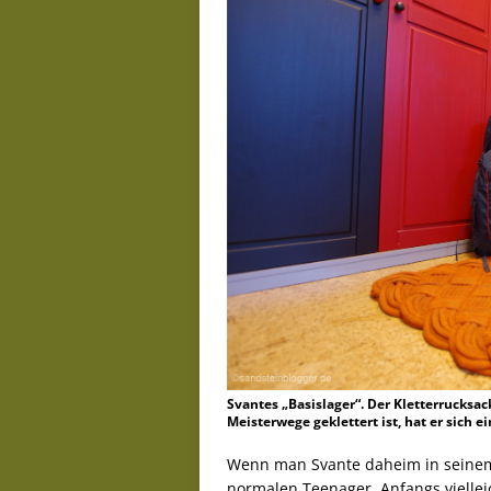
Svantes „Basislager“. Der Kletterrucksac
Meisterwege geklettert ist, hat er sich 
Wenn man Svante daheim in seinem
normalen Teenager. Anfangs viellei