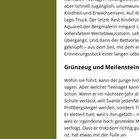
aber schnell zugänglich, unumwund
Kindheit und Erwachsensein. Auf d
Lego-Truck. Der letzte Rest Kinder
Aquarell der Bergmalerin Irmgard Uhl
vollendetem Wertebewusstsein. Le
Übergangs. Und dann der Bettvorleg
geknüpft – aus dem Seil, mit dem er
Erinnerungsstück einer langen Lebe
Grünzeug und Meilenstei
Wohin sie führt, kann der Junge nic
sagen. Aber welcher Teenager kann
schon. Wenn er im nächsten Jahr di
Schule verlässt, will Svante jedenfal
Profibergsteiger werden, sondern Ti
Er klettert halt, weil´s ihm gefällt – n
weil er irgendeine hoch gesteckte M
verfolgt. Dass er trotzdem richtig g
ist, hat etwas mit der Fülle an