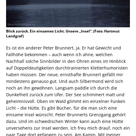
Blick zurück. Ein einsames Licht. Unsere „Insel“. (Foto: Hartmut
Landgraf)
Es ist ein anderer Peter Brunnert, ja. Er hat Gewicht und
Fallhöhe bekommen – auch wenn ich ahne, welchen
Nachhall solche Sinnbilder in den Ohren eines im Hinblick
auf Doppeldeutigkeiten durchtrainierten Kletterhumoristen
haben müssen. Der neue, ernsthafte Brunnert gefällt mir
mindestens genauso gut. Und auch Silbermond wird sich
noch an ihn gewöhnen. Langsam paddle ich durch die
Dunkelheit zurück zum Ufer. Der See schimmert matt und
geheimnisvoll. Oben im Wald glimmt ein einzelner Funken
Licht – die Hütte. Es gibt Bücher, für die man sich eine
einsame Insel wünscht. Peter Brunnerts Grenzgang gehört
dazu. Und im schwedischen Winter kann auch eine Hütte
unversehens zur Insel werden. Ich freu mich drauf, noch ein
paar Tage dort gefangen zu sein. Am Kamin. Mit meiner