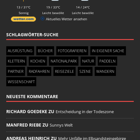
13 / 31°C
19 / 33°C
14 / 24°C
Sonnig
Leicht bewölkt
Leicht bewölkt
Aktuelles Wetter ansehen
SCHLAGWÖRTER-SUCHE
AUSRÜSTUNG
BÜCHER
FOTOGRAFIEREN
IN EIGENER SACHE
KLETTERN
KOCHEN
NATIONALPARK
NATUR
PADDELN
PARTNER
RADFAHREN
REISEZIELE
SZENE
WANDERN
WISSENSCHAFT
NEUESTE KOMMENTARE
RICHARD GOEDEKE ZU
Entscheidung in der Todeszone
MANFRED RIEBE ZU
Sunnys Welt
ANDREAS HEINRICH ZU
Mehr Unfälle im Elbsandsteingebirge