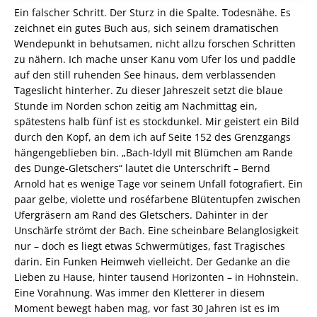
Ein falscher Schritt. Der Sturz in die Spalte. Todesnähe. Es
zeichnet ein gutes Buch aus, sich seinem dramatischen
Wendepunkt in behutsamen, nicht allzu forschen Schritten
zu nähern. Ich mache unser Kanu vom Ufer los und paddle
auf den still ruhenden See hinaus, dem verblassenden
Tageslicht hinterher. Zu dieser Jahreszeit setzt die blaue
Stunde im Norden schon zeitig am Nachmittag ein,
spätestens halb fünf ist es stockdunkel. Mir geistert ein Bild
durch den Kopf, an dem ich auf Seite 152 des Grenzgangs
hängengeblieben bin. „Bach-Idyll mit Blümchen am Rande
des Dunge-Gletschers“ lautet die Unterschrift – Bernd
Arnold hat es wenige Tage vor seinem Unfall fotografiert. Ein
paar gelbe, violette und roséfarbene Blütentupfen zwischen
Ufergräsern am Rand des Gletschers. Dahinter in der
Unschärfe strömt der Bach. Eine scheinbare Belanglosigkeit
nur – doch es liegt etwas Schwermütiges, fast Tragisches
darin. Ein Funken Heimweh vielleicht. Der Gedanke an die
Lieben zu Hause, hinter tausend Horizonten – in Hohnstein.
Eine Vorahnung. Was immer den Kletterer in diesem
Moment bewegt haben mag, vor fast 30 Jahren ist es im