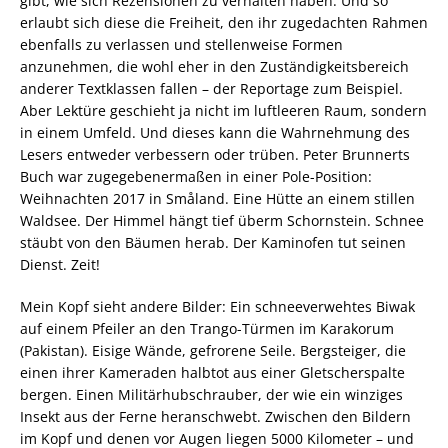
gibt, wie sich Rezensionen zu verhalten haben. Und so
erlaubt sich diese die Freiheit, den ihr zugedachten Rahmen
ebenfalls zu verlassen und stellenweise Formen
anzunehmen, die wohl eher in den Zuständigkeitsbereich
anderer Textklassen fallen – der Reportage zum Beispiel.
Aber Lektüre geschieht ja nicht im luftleeren Raum, sondern
in einem Umfeld. Und dieses kann die Wahrnehmung des
Lesers entweder verbessern oder trüben. Peter Brunnerts
Buch war zugegebenermaßen in einer Pole-Position:
Weihnachten 2017 in Småland. Eine Hütte an einem stillen
Waldsee. Der Himmel hängt tief überm Schornstein. Schnee
stäubt von den Bäumen herab. Der Kaminofen tut seinen
Dienst. Zeit!
Mein Kopf sieht andere Bilder: Ein schneeverwehtes Biwak
auf einem Pfeiler an den Trango-Türmen im Karakorum
(Pakistan). Eisige Wände, gefrorene Seile. Bergsteiger, die
einen ihrer Kameraden halbtot aus einer Gletscherspalte
bergen. Einen Militärhubschrauber, der wie ein winziges
Insekt aus der Ferne heranschwebt. Zwischen den Bildern
im Kopf und denen vor Augen liegen 5000 Kilometer – und