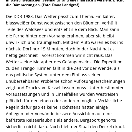
mittelschwedischen Seenland? Und ehe man sich´s versieht, bricht
die Dämmerung an. (Foto: Dana Landgraf)
Die DDR 1988. Das Wetter passt zum Thema. Ein kalter,
blassweißer Dunst webt zwischen den Bäumen, verhüllt
Teile des Waldsees und entzieht sie dem Blick. Man kann
die Ferne hinter dem Vorhang erahnen, aber sie bleibt
unwirklich und traumgleich. Mit dem Auto wären es bis ins
nächste Dorf nur 15 Minuten, doch in der Nacht hat es
heftig geschneit – vorerst kommen wir nicht raus. Das
Wetter – eine Metapher des Gefangenseins. Die Expedition
zu den Trango-Türmen fällt in die Zeit vor der Wende, als
das politische System unter dem Einfluss seiner
unübersehbaren Probleme schon Auflösungserscheinungen
zeigt und Druck vom Kessel lassen muss. Unter bestimmten
Voraussetzungen und in Einzelfällen wurden Westreisen
plötzlich für den einen oder anderen möglich. Verlässliche
Regeln dafür gab es keine. Höchstens hatten einige
Anliegen oder Vorwände bessere Aussichten auf eine
befristete Reiseerlaubnis als andere. Bergsport gehörte
sicherlich nicht dazu. Noch hielt der Staat den Deckel drauf.