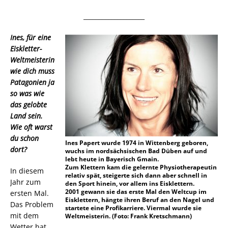
____________________
Ines, für eine
Eiskletter-
Weltmeisterin
wie dich muss
Patagonien ja
so was wie
das gelobte
Land sein.
Wie oft warst
du schon
Ines Papert wurde 1974 in Wittenberg geboren,
dort?
wuchs im nordsächsischen Bad Düben auf und
lebt heute in Bayerisch Gmain.
Zum Klettern kam die gelernte Physiotherapeutin
In diesem
relativ spät, steigerte sich dann aber schnell in
Jahr zum
den Sport hinein, vor allem ins Eisklettern.
2001 gewann sie das erste Mal den Weltcup im
ersten Mal.
Eisklettern, hängte ihren Beruf an den Nagel und
Das Problem
startete eine Profikarriere. Viermal wurde sie
mit dem
Weltmeisterin. (Foto: Frank Kretschmann)
Wetter hat