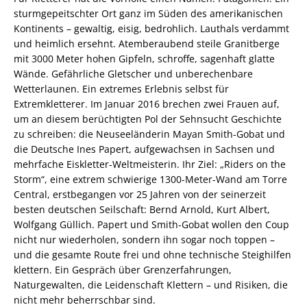
sturmgepeitschter Ort ganz im Süden des amerikanischen
Kontinents – gewaltig, eisig, bedrohlich. Lauthals verdammt
und heimlich ersehnt. Atemberaubend steile Granitberge
mit 3000 Meter hohen Gipfeln, schroffe, sagenhaft glatte
Wände. Gefährliche Gletscher und unberechenbare
Wetterlaunen. Ein extremes Erlebnis selbst für
Extremkletterer. Im Januar 2016 brechen zwei Frauen auf,
um an diesem berüchtigten Pol der Sehnsucht Geschichte
zu schreiben: die Neuseeländerin Mayan Smith-Gobat und
die Deutsche Ines Papert, aufgewachsen in Sachsen und
mehrfache Eiskletter-Weltmeisterin. Ihr Ziel: „Riders on the
Storm“, eine extrem schwierige 1300-Meter-Wand am Torre
Central, erstbegangen vor 25 Jahren von der seinerzeit
besten deutschen Seilschaft: Bernd Arnold, Kurt Albert,
Wolfgang Güllich. Papert und Smith-Gobat wollen den Coup
nicht nur wiederholen, sondern ihn sogar noch toppen –
und die gesamte Route frei und ohne technische Steighilfen
klettern. Ein Gespräch über Grenzerfahrungen,
Naturgewalten, die Leidenschaft Klettern – und Risiken, die
nicht mehr beherrschbar sind.