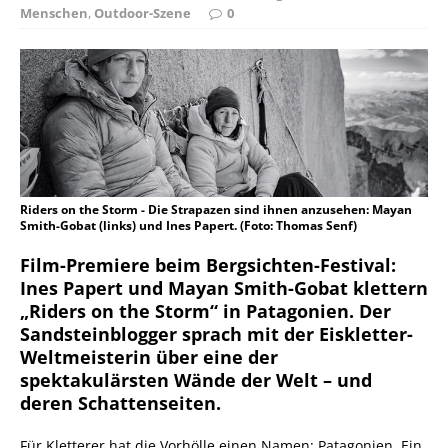
Menschen
,
Outdoor-Szene
0
Riders on the Storm - Die Strapazen sind ihnen anzusehen: Mayan
Smith-Gobat (links) und Ines Papert. (Foto: Thomas Senf)
Film-Premiere beim Bergsichten-Festival:
Ines Papert und Mayan Smith-Gobat klettern
„Riders on the Storm“ in Patagonien. Der
Sandsteinblogger sprach mit der Eiskletter-
Weltmeisterin über eine der
spektakulärsten Wände der Welt – und
deren Schattenseiten.
Für Kletterer hat die Vorhölle einen Namen: Patagonien. Ein