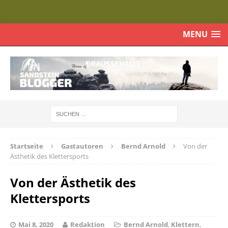
MENU
Startseite
Gastautoren
Bernd Arnold
Von der
Ästhetik des Klettersports
Von der Ästhetik des
Klettersports
Mai 8, 2020
Redaktion
Bernd Arnold
,
Klettern
,