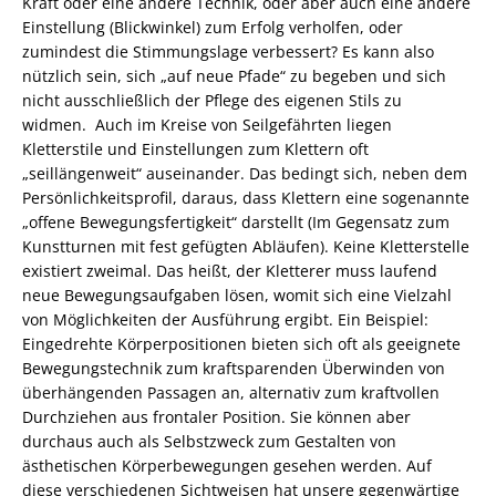
Kraft oder eine andere Technik, oder aber auch eine andere
Einstellung (Blickwinkel) zum Erfolg verholfen, oder
zumindest die Stimmungslage verbessert? Es kann also
nützlich sein, sich „auf neue Pfade“ zu begeben und sich
nicht ausschließlich der Pflege des eigenen Stils zu
widmen. Auch im Kreise von Seilgefährten liegen
Kletterstile und Einstellungen zum Klettern oft
„seillängenweit“ auseinander. Das bedingt sich, neben dem
Persönlichkeitsprofil, daraus, dass Klettern eine sogenannte
„offene Bewegungsfertigkeit“ darstellt (Im Gegensatz zum
Kunstturnen mit fest gefügten Abläufen). Keine Kletterstelle
existiert zweimal. Das heißt, der Kletterer muss laufend
neue Bewegungsaufgaben lösen, womit sich eine Vielzahl
von Möglichkeiten der Ausführung ergibt. Ein Beispiel:
Eingedrehte Körperpositionen bieten sich oft als geeignete
Bewegungstechnik zum kraftsparenden Überwinden von
überhängenden Passagen an, alternativ zum kraftvollen
Durchziehen aus frontaler Position. Sie können aber
durchaus auch als Selbstzweck zum Gestalten von
ästhetischen Körperbewegungen gesehen werden. Auf
diese verschiedenen Sichtweisen hat unsere gegenwärtige