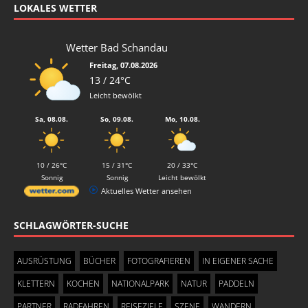
LOKALES WETTER
Wetter Bad Schandau
Freitag, 07.08.2026
13 / 24°C
Leicht bewölkt
Sa, 08.08.
So, 09.08.
Mo, 10.08.
10 / 26°C
15 / 31°C
20 / 33°C
Sonnig
Sonnig
Leicht bewölkt
Aktuelles Wetter ansehen
SCHLAGWÖRTER-SUCHE
AUSRÜSTUNG
BÜCHER
FOTOGRAFIEREN
IN EIGENER SACHE
KLETTERN
KOCHEN
NATIONALPARK
NATUR
PADDELN
PARTNER
RADFAHREN
REISEZIELE
SZENE
WANDERN