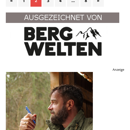
«
1
2
3
4
…
8
»
Anzeige