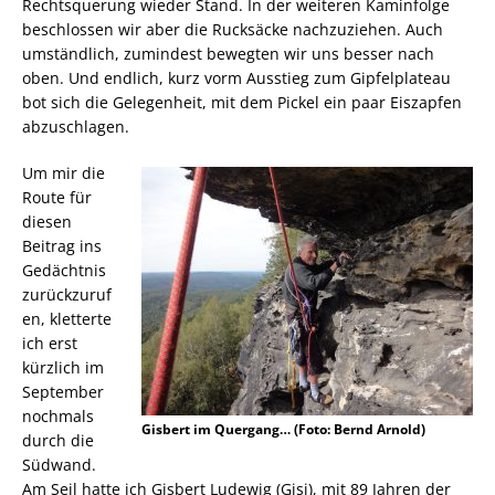
Rechtsquerung wieder Stand. In der weiteren Kaminfolge
beschlossen wir aber die Rucksäcke nachzuziehen. Auch
umständlich, zumindest bewegten wir uns besser nach
oben. Und endlich, kurz vorm Ausstieg zum Gipfelplateau
bot sich die Gelegenheit, mit dem Pickel ein paar Eiszapfen
abzuschlagen.
Um mir die
Route für
diesen
Beitrag ins
Gedächtnis
zurückzuruf
en, kletterte
ich erst
kürzlich im
September
nochmals
Gisbert im Quergang… (Foto: Bernd Arnold)
durch die
Südwand.
Am Seil hatte ich Gisbert Ludewig (Gisi), mit 89 Jahren der