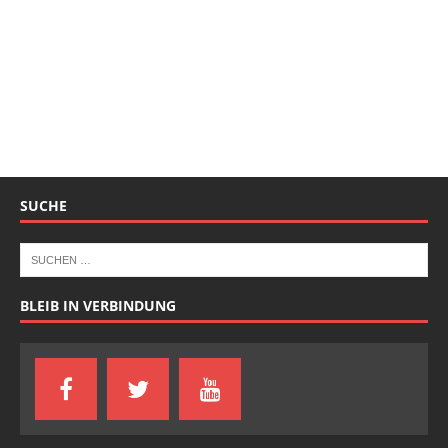
LOKALES WETTER
Wetter Bad Schandau
Samstag, 08.08.2026
9 / 26°C
Sonnig
So, 09.08.
Mo, 10.08.
Di, 11.08.
13 / 31°C
19 / 33°C
14 / 24°C
Sonnig
Leicht bewölkt
Leicht bewölkt
Aktuelles Wetter ansehen
SCHLAGWÖRTER-SUCHE
AUSRÜSTUNG
BÜCHER
FOTOGRAFIEREN
IN EIGENER SACHE
KLETTERN
KOCHEN
NATIONALPARK
NATUR
PADDELN