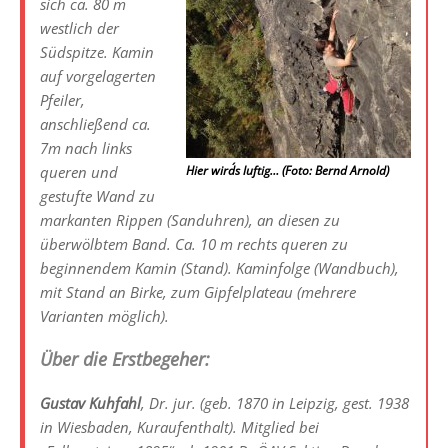
sich ca. 80 m
westlich der
Südspitze. Kamin
auf vorgelagerten
Pfeiler,
anschließend ca.
7m nach links
queren und
Hier wird´s luftig… (Foto: Bernd Arnold)
gestufte Wand zu
markanten Rippen (Sanduhren), an diesen zu
überwölbtem Band. Ca. 10 m rechts queren zu
beginnendem Kamin (Stand). Kaminfolge (Wandbuch),
mit Stand an Birke, zum Gipfelplateau (mehrere
Varianten möglich).
Über die Erstbegeher:
Gustav Kuhfahl
, Dr. jur. (geb. 1870 in Leipzig, gest. 1938
in Wiesbaden, Kuraufenthalt). Mitglied bei