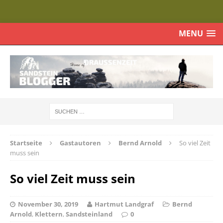
MENU
Startseite
Gastautoren
Bernd Arnold
So viel Zeit
muss sein
So viel Zeit muss sein
November 30, 2019
Hartmut Landgraf
Bernd
Arnold
,
Klettern
,
Sandsteinland
0