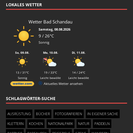
PARTNER
RADFAHREN
REISEZIELE
SZENE
WANDERN
WISSENSCHAFT
NEUESTE KOMMENTARE
RICHARD GOEDEKE ZU
Entscheidung in der Todeszone
MANFRED RIEBE ZU
Sunnys Welt
ANDREAS HEINRICH ZU
Mehr Unfälle im Elbsandsteingebirge
LEHMANN LUTZ ZU
Der Fall Abratzky
MENU
Copyright © 2014 - 2026 Sandsteinblogger.de | Alle Rechte
vorbehalten | Powered by WordPress