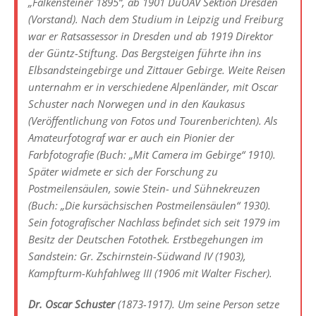
„Falkensteiner 1895“, ab 1901 DuÖAV Sektion Dresden
(Vorstand). Nach dem Studium in Leipzig und Freiburg
war er Ratsassessor in Dresden und ab 1919 Direktor
der Güntz-Stiftung. Das Bergsteigen führte ihn ins
Elbsandsteingebirge und Zittauer Gebirge. Weite Reisen
unternahm er in verschiedene Alpenländer, mit Oscar
Schuster nach Norwegen und in den Kaukasus
(Veröffentlichung von Fotos und Tourenberichten). Als
Amateurfotograf war er auch ein Pionier der
Farbfotografie (Buch: „Mit Camera im Gebirge“ 1910).
Später widmete er sich der Forschung zu
Postmeilensäulen, sowie Stein- und Sühnekreuzen
(Buch: „Die kursächsischen Postmeilensäulen“ 1930).
Sein fotografischer Nachlass befindet sich seit 1979 im
Besitz der Deutschen Fotothek. Erstbegehungen im
Sandstein: Gr. Zschirnstein-Südwand IV (1903),
Kampfturm-Kuhfahlweg III (1906 mit Walter Fischer).
Dr. Oscar Schuster
(1873-1917). Um seine Person setze