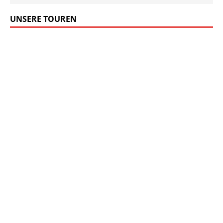
UNSERE TOUREN
SUCHE
BLEIB IN VERBINDUNG