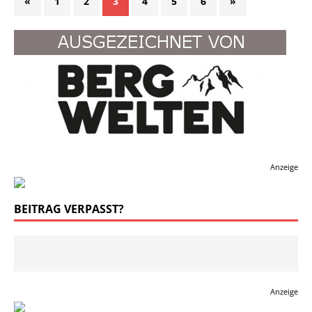
«
1
2
3
4
5
6
»
Anzeige
BEITRAG VERPASST?
Anzeige