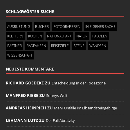
SCHLAGWÖRTER-SUCHE
AUSRÜSTUNG
BÜCHER
FOTOGRAFIEREN
IN EIGENER SACHE
KLETTERN
KOCHEN
NATIONALPARK
NATUR
PADDELN
PARTNER
RADFAHREN
REISEZIELE
SZENE
WANDERN
WISSENSCHAFT
NEUESTE KOMMENTARE
RICHARD GOEDEKE ZU
Entscheidung in der Todeszone
MANFRED RIEBE ZU
Sunnys Welt
ANDREAS HEINRICH ZU
Mehr Unfälle im Elbsandsteingebirge
LEHMANN LUTZ ZU
Der Fall Abratzky