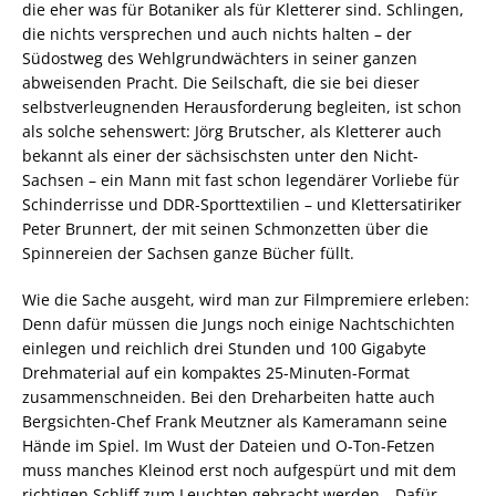
die eher was für Botaniker als für Kletterer sind. Schlingen,
die nichts versprechen und auch nichts halten – der
Südostweg des Wehlgrundwächters in seiner ganzen
abweisenden Pracht. Die Seilschaft, die sie bei dieser
selbstverleugnenden Herausforderung begleiten, ist schon
als solche sehenswert: Jörg Brutscher, als Kletterer auch
bekannt als einer der sächsischsten unter den Nicht-
Sachsen – ein Mann mit fast schon legendärer Vorliebe für
Schinderrisse und DDR-Sporttextilien – und Klettersatiriker
Peter Brunnert, der mit seinen Schmonzetten über die
Spinnereien der Sachsen ganze Bücher füllt.
Wie die Sache ausgeht, wird man zur Filmpremiere erleben:
Denn dafür müssen die Jungs noch einige Nachtschichten
einlegen und reichlich drei Stunden und 100 Gigabyte
Drehmaterial auf ein kompaktes 25-Minuten-Format
zusammenschneiden. Bei den Dreharbeiten hatte auch
Bergsichten-Chef Frank Meutzner als Kameramann seine
Hände im Spiel. Im Wust der Dateien und O-Ton-Fetzen
muss manches Kleinod erst noch aufgespürt und mit dem
richtigen Schliff zum Leuchten gebracht werden. „Dafür