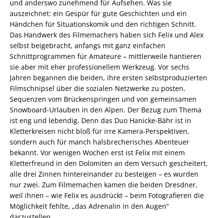
und anderswo zunehmend für Aufsehen. Was sie
auszeichnet: ein Gespür für gute Geschichten und ein
Händchen für Situationskomik und den richtigen Schnitt.
Das Handwerk des Filmemachers haben sich Felix und Alex
selbst beigebracht, anfangs mit ganz einfachen
Schnittprogrammen für Amateure – mittlerweile hantieren
sie aber mit eher professionellem Werkzeug. Vor sechs
Jahren begannen die beiden, ihre ersten selbstproduzierten
Filmschnipsel über die sozialen Netzwerke zu posten,
Sequenzen vom Brückenspringen und von gemeinsamen
Snowboard-Urlauben in den Alpen. Der Bezug zum Thema
ist eng und lebendig. Denn das Duo Hanicke-Bähr ist in
Kletterkreisen nicht bloß für irre Kamera-Perspektiven,
sondern auch für manch halsbrecherisches Abenteuer
bekannt. Vor wenigen Wochen erst ist Felix mit einem
Kletterfreund in den Dolomiten an dem Versuch gescheitert,
alle drei Zinnen hintereinander zu besteigen – es wurden
nur zwei. Zum Filmemachen kamen die beiden Dresdner,
weil ihnen – wie Felix es ausdrückt – beim Fotografieren die
Möglichkeit fehlte, „das Adrenalin in den Augen“
darzustellen.