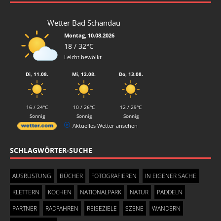
Wetter Bad Schandau
Montag, 10.08.2026
18 / 32°C
Leicht bewölkt
Di, 11.08.
Mi, 12.08.
Do, 13.08.
16 / 24°C
10 / 26°C
12 / 29°C
Sonnig
Sonnig
Sonnig
Aktuelles Wetter ansehen
SCHLAGWÖRTER-SUCHE
AUSRÜSTUNG
BÜCHER
FOTOGRAFIEREN
IN EIGENER SACHE
KLETTERN
KOCHEN
NATIONALPARK
NATUR
PADDELN
PARTNER
RADFAHREN
REISEZIELE
SZENE
WANDERN